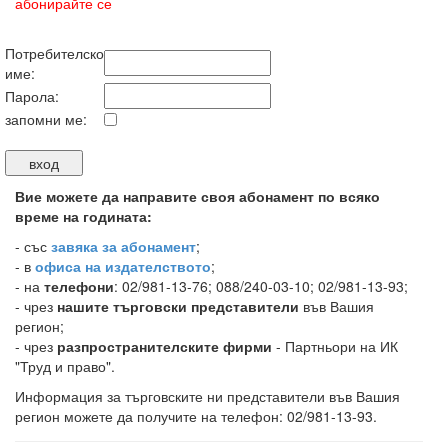
абонирайте се
Потребителско
име:
Парола:
запомни ме:
Вие можете да направите своя абонамент по всяко
време на годината:
-
със
завяка за абонамент
;
- в
офиса на издателството
;
- на
телефони
: 02/981-13-76; 088/240-03-10; 02/981-13-93;
- чрез
нашите търговски представители
във Вашия
регион;
- чрез
разпространителските фирми
- Партньори на ИК
"Труд и право".
Информация за търговските ни представители във Вашия
регион можете да получите на телефон: 02/981-13-93.