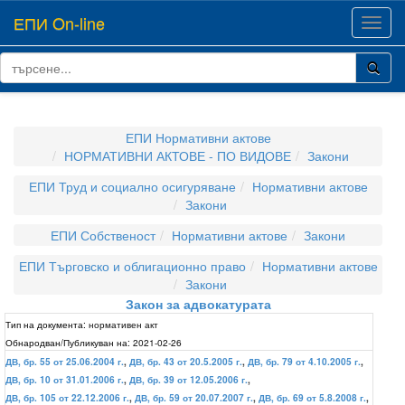
ЕПИ On-line
Toggl
navig
ЕПИ Нормативни актове
НОРМАТИВНИ АКТОВЕ - ПО ВИДОВЕ
Закони
ЕПИ Труд и социално осигуряване
Нормативни актове
Закони
ЕПИ Собственост
Нормативни актове
Закони
ЕПИ Търговско и облигационно право
Нормативни актове
Закони
Закон за адвокатурата
Тип на документа:
нормативен акт
Обнародван/Публикуван на:
2021-02-26
ДВ, бр. 55 от 25.06.2004 г.
,
ДВ, бр. 43 от 20.5.2005 г.
,
ДВ, бр. 79 от 4.10.2005 г.
,
ДВ, бр. 10 от 31.01.2006 г.
,
ДВ, бр. 39 от 12.05.2006 г.
,
ДВ, бр. 105 от 22.12.2006 г.
,
ДВ, бр. 59 от 20.07.2007 г.
,
ДВ, бр. 69 от 5.8.2008 г.
,