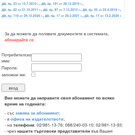
ДВ, бр. 53 от 13.7.2010 г.
,
ДВ, бр. 101 от 28.12.2010 г.
,
ДВ, бр. 82 от 21.10.2011 г.
,
ДВ, бр. 97 от 7.12.2012 г.
,
ДВ, бр. 32 от 22.4.2016 г.
,
ДВ, бр. 110 от 29.12.2020 г.
,
ДВ, бр. 17 от 26.2.2021 г.
,
ДВ, бр. 17 от 13.2.2026 г.
За да можете да ползвате документите в системата,
абонирайте се
Потребителско
име:
Парола:
запомни ме:
Вие можете да направите своя абонамент по всяко
време на годината:
-
със
завяка за абонамент
;
- в
офиса на издателството
;
- на
телефони
: 02/981-13-76; 088/240-03-10; 02/981-13-93;
- чрез
нашите търговски представители
във Вашия