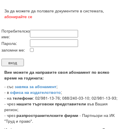
За да можете да ползвате документите в системата,
абонирайте се
Потребителско
име:
Парола:
запомни ме:
Вие можете да направите своя абонамент по всяко
време на годината:
-
със
завяка за абонамент
;
- в
офиса на издателството
;
- на
телефони
: 02/981-13-76; 088/240-03-10; 02/981-13-93;
- чрез
нашите търговски представители
във Вашия
регион;
- чрез
разпространителските фирми
- Партньори на ИК
"Труд и право".