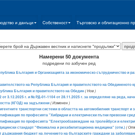
водство и данъци
Собственост
Търговско и облигационно п
Намерени 50 документа
подредени по азбучен ред
ублика България и Организацията за икономическо сътрудничество и раз
авителството на Република България и правителството на Обединеното к
публика България и правителството на Обедин
( Нов )
 от 3.12.2025 г. и № РД-01-1104 от 28.11.2025 г. за определяне на реда, на
ността (КГОД) на задължени
( Изменен )
лигентните транспортни системи в областта на автомобилния транспорт и 
квалификация по професията "Хибридни и електрически пътни превозни сре
квалификация по професията "Електрообзавеждане на тролейбуси и електр
едицински стандарт "Физикална и рехабилитационна медицина" (отм.)
( От
е от държавния бюджет на лечението на българските граждани за заболява