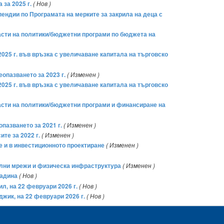
за 2025 г.
( Нов )
пендии по Програмата на мерките за закрила на деца с
асти на политики/бюджетни програми по бюджета на
025 г. във връзка с увеличаване капитала на търговско
опазването за 2023 г.
( Изменен )
025 г. във връзка с увеличаване капитала на търговско
асти на политики/бюджетни програми и финансиране на
пазването за 2021 г.
( Изменен )
те за 2022 г.
( Изменен )
е и в инвестиционното проектиране
( Изменен )
телни мрежи и физическа инфраструктура
( Изменен )
радина
( Нов )
л, на 22 февруари 2026 г.
( Нов )
джик, на 22 февруари 2026 г.
( Нов )