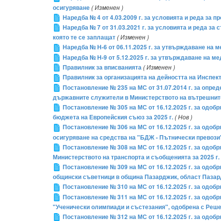
осигуряване
( Изменен )
Наредба № 4 от 4.03.2009 г. за условията и реда за 
Наредба № 7 от 31.03.2021 г. за условията и реда за
която те се заплащат
( Изменен )
Наредба № Н-6 от 06.11.2025 г. за утвърждаване на 
Наредба № Н-9 от 5.12.2025 г. за утвърждаване на 
Правилник за вписванията
( Изменен )
Правилник за организацията на дейността на Инспек
Постановление № 235 на МС от 31.07.2014 г. за опр
държавните служители в Министерството на вътрешнит
Постановление № 305 на МС от 16.12.2025 г. за одоб
бюджета на Европейския съюз за 2025 г.
( Нов )
Постановление № 306 на МС от 16.12.2025 г. за одо
осигуряване на средства на "БДЖ - Пътнически превоз
Постановление № 308 на МС от 16.12.2025 г. за одо
Министерството на транспорта и съобщенията за 2025 г.
Постановление № 309 на МС от 16.12.2025 г. за одо
общински съветници в община Пазарджик, област Пазар
Постановление № 310 на МС от 16.12.2025 г. за одоб
Постановление № 311 на МС от 16.12.2025 г. за одоб
"Ученически олимпиади и състезания", одобрена с Реше
Постановление № 312 на МС от 16.12.2025 г. за одоб