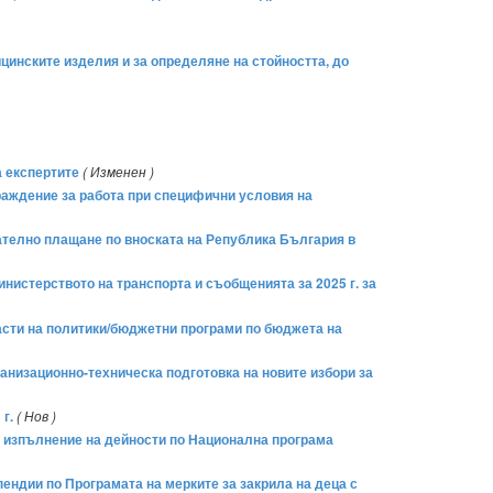
ицинските изделия и за определяне на стойността, до
а експертите
( Изменен )
раждение за работа при специфични условия на
чателно плащане по вноската на Република България в
нистерството на транспорта и съобщенията за 2025 г. за
асти на политики/бюджетни програми по бюджета на
анизационно-техническа подготовка на новите избори за
г.
( Нов )
а изпълнение на дейности по Национална прог­рама
пендии по Програмата на мерките за закрила на деца с