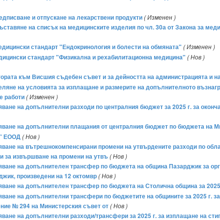
предписване и отпускане на лекарствени продукти
( Изменен )
 съставяне на списък на медицинските изделия по чл. 30а от Закона за мед
медицински стандарт "Ендокринология и болести на обмяната"
( Изменен )
медицински стандарт "Физикална и рехабилитационна медицина"
( Нов )
тората към Висшия съдебен съвет и за дейността на администрацията и н
еделяне на условията за изплащане и размерите на допълнителното възнаг
е работи
( Изменен )
ряване на допълнителни разходи по централния бюджет за 2025 г. за окон
бряване на допълнителни плащания от централния бюджет по бюджета на Ми
и" ЕООД
( Нов )
бряване на вътрешнокомпенсирани промени на утвърдените разходи по обл
 и за извършване на промени на утвъ
( Нов )
бряване на допълнителен трансфер по бюджета на община Пазарджик за орг
джик, произведени на 12 октомвр
( Нов )
ряване на допълнителен трансфер по бюджета на Столична община за 2025 
ряване на допълнителни трансфери по бюджетите на общините за 2025 г. з
ние № 294 на Министерския съвет от
( Нов )
ряване на допълнителни разходи/трансфери за 2025 г. за изплащане на сти