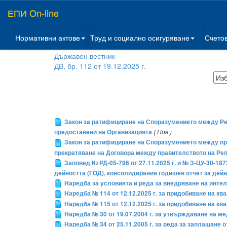
ЕПИ On-line
Нормативни актове
Труд и социално осигуряване
Счето
Държавен вестник
ДВ, бр. 112 от 19.12.2025 г.
Закон за ратифициране на Споразумението между Реп
предоставени на Организацията
( Нов )
Закон за ратифициране на Споразумението между пр
прекратяване на Договора между правителството на Ре
Заповед № РД-05-796 от 27.11.2025 г. и № З-ЦУ-30-1872
дейността (ГОД), консолидирания годишен отчет за дей
Наредба за условията и реда за внедряване на инте
Наредба № 114 от 12.12.2025 г. за придобиване на 
Наредба № 115 от 12.12.2025 г. за придобиване на 
Наредба № 30 от 19.07.2004 г. за утвърждаване на м
Наредба № 34 от 25.11.2005 г. за реда за заплащан