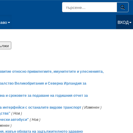
раво
ВХОД
витие относно привилегиите, имунитетите и улесненията,
ралство Великобритания и Северна Ирландия за
чина и сроковете за подаване на годишния отчет за
за интерфейси с останалите видове транспорт
( Изменен )
дства"
( Нов )
ически автобуси"
( Нов )
менен )
ния, извън обхвата на задължителното здравно