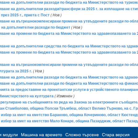
ряване на допълнителни разходи по бюджета на Министерството на туризма 
ряване на допълнителни разходи/трансфери за 2025 г. за изплащане на сти
ез 2025 г., приета с Пос­т
( Нов )
бряване на вътрешнокомпенсирани промени на утвърдените разходи по обл
не на допълнителни разходи по бюджет
( Нов )
ряване на промени по бюджета на Министерството на здравеопазването за 2
ряване на допълнителни средства по бюджета на Министерството на здраве
ряване на промени по бюджета на Министерството на здравеопазването за 2
бряване на вътрешнокомпенсирани промени на утвърдените разходи по обл
турата за 2025 г.
( Нов )
ряване на допълнителни разходи по бюджета на Министерството на здравео
ряване на допълнителни разходи по бюджета на Министерството на финанси
ията за предоставяне на проектантски услуги в устройственото планиран
 Министерството на културата
( Изменен )
за регулиране на съобщенията по реда на Закона за електронните съобщи
тефан Стамболово, община Полски Тръмбеш, област Велико Търново, на с. Г
ен избор за кмет на кметство Бараково, община Кочериново, област Кюстенди
ен избор за кмет на кметство Мало Конаре, община Пазарджик, област Пазар
и модули
Машина на времето
Сложно търсене
Стара версия