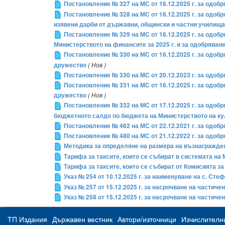
Постановление № 327 на МС от 16.12.2025 г. за одоб
Постановление № 328 на МС от 16.12.2025 г. за одоб
изявени дарби от държавни, общински и частни училища пр
Постановление № 329 на МС от 16.12.2025 г. за одо
Министерството на финансите за 2025 г. и за одобрява
Постановление № 330 на МС от 16.12.2025 г. за одоб
дружество
( Нов )
Постановление № 330 на МС от 20.12.2023 г. за одоб
Постановление № 331 на МС от 16.12.2025 г. за одоб
дружество
( Нов )
Постановление № 332 на МС от 17.12.2025 г. за одо
бюджетното салдо по бюджета на Министерството на кул
Постановление № 462 на МС от 22.12.2021 г. за одоб
Постановление № 480 на МС от 21.12.2022 г. за одоб
Методика за определяне на размера на възнагражден
Тарифа за таксите, които се събират в системата на
Тарифа за таксите, които се събират от Комисията 
Указ № 254 от 10.12.2025 г. за наименуване на с. С
Указ № 257 от 15.12.2025 г. за насрочване на частич
Указ № 258 от 15.12.2025 г. за насрочване на частич
ТП Издания
Държавен вестник
Автори/източници
Изчислителн