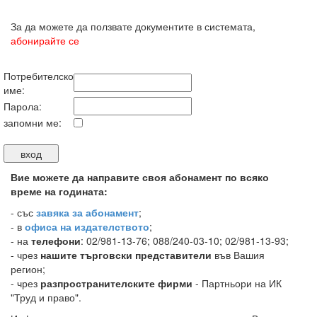
За да можете да ползвате документите в системата,
абонирайте се
Потребителско
име:
Парола:
запомни ме:
Вие можете да направите своя абонамент по всяко
време на годината:
-
със
завяка за абонамент
;
- в
офиса на издателството
;
- на
телефони
: 02/981-13-76; 088/240-03-10; 02/981-13-93;
- чрез
нашите търговски представители
във Вашия
регион;
- чрез
разпространителските фирми
- Партньори на ИК
"Труд и право".