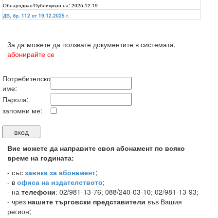
Обнародван/Публикуван на:
2025-12-19
ДВ, бр. 112 от 19.12.2025 г.
За да можете да ползвате документите в системата,
абонирайте се
Потребителско
име:
Парола:
запомни ме:
Вие можете да направите своя абонамент по всяко
време на годината:
-
със
завяка за абонамент
;
- в
офиса на издателството
;
- на
телефони
: 02/981-13-76; 088/240-03-10; 02/981-13-93;
- чрез
нашите търговски представители
във Вашия
регион;