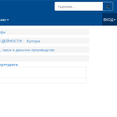
раво
ВХОД
ифи
И ДЕЙНОСТИ
Култура
, такси и данъчно производство
културата