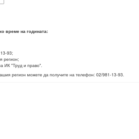
ко време на годината:
-13-93;
я регион;
а ИК "Труд и право".
ашия регион можете да получите на телефон: 02/981-13-93.