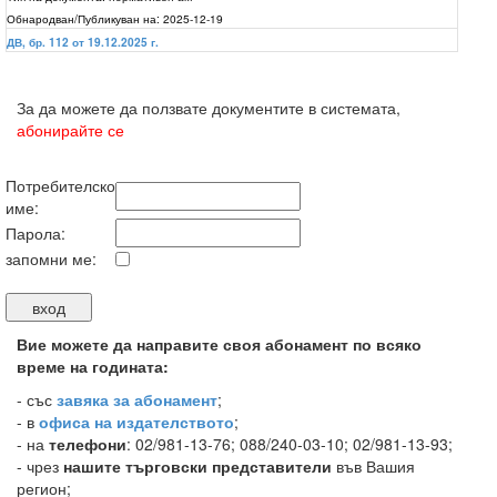
Обнародван/Публикуван на:
2025-12-19
ДВ, бр. 112 от 19.12.2025 г.
За да можете да ползвате документите в системата,
абонирайте се
Потребителско
име:
Парола:
запомни ме:
Вие можете да направите своя абонамент по всяко
време на годината:
-
със
завяка за абонамент
;
- в
офиса на издателството
;
- на
телефони
: 02/981-13-76; 088/240-03-10; 02/981-13-93;
- чрез
нашите търговски представители
във Вашия
регион;