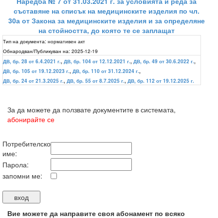
Наредба № 7 от 31.03.2021 г. за условията и реда за
съставяне на списък на медицинските изделия по чл.
30а от Закона за медицинските изделия и за определяне
на стойността, до която те се заплащат
Тип на документа:
нормативен акт
Обнародван/Публикуван на:
2025-12-19
ДВ, бр. 28 от 6.4.2021 г.
,
ДВ, бр. 104 от 12.12.2021 г.
,
ДВ, бр. 49 от 30.6.2022 г.
,
ДВ, бр. 105 от 19.12.2023 г.
,
ДВ, бр. 110 от 31.12.2024 г.
,
ДВ, бр. 24 от 21.3.2025 г.
,
ДВ, бр. 55 от 8.7.2025 г.
,
ДВ, бр. 112 от 19.12.2025 г.
За да можете да ползвате документите в системата,
абонирайте се
Потребителско
име:
Парола:
запомни ме:
Вие можете да направите своя абонамент по всяко