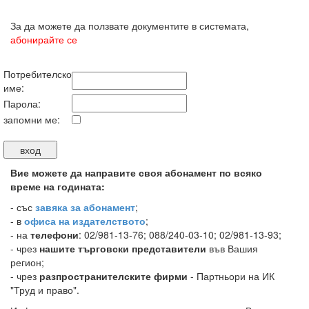
За да можете да ползвате документите в системата,
абонирайте се
Потребителско
име:
Парола:
запомни ме:
Вие можете да направите своя абонамент по всяко
време на годината:
-
със
завяка за абонамент
;
- в
офиса на издателството
;
- на
телефони
: 02/981-13-76; 088/240-03-10; 02/981-13-93;
- чрез
нашите търговски представители
във Вашия
регион;
- чрез
разпространителските фирми
- Партньори на ИК
"Труд и право".