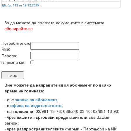
ДВ, бр. 112 от 19.12.2025 г.
За да можете да ползвате документите в системата,
абонирайте се
Потребителско
име:
Парола:
запомни ме:
Вие можете да направите своя абонамент по всяко
време на годината:
-
със
завяка за абонамент
;
- в
офиса на издателството
;
- на
телефони
: 02/981-13-76; 088/240-03-10; 02/981-13-93;
- чрез
нашите търговски представители
във Вашия
регион;
- чрез
разпространителските фирми
- Партньори на ИК