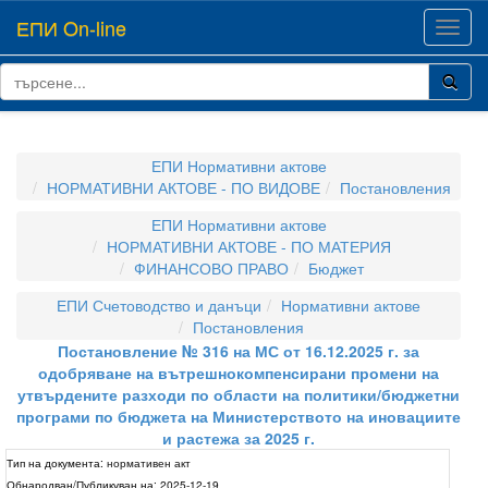
ЕПИ On-line
Toggl
navig
ЕПИ Нормативни актове
НОРМАТИВНИ АКТОВЕ - ПО ВИДОВЕ
Постановления
ЕПИ Нормативни актове
НОРМАТИВНИ АКТОВЕ - ПО МАТЕРИЯ
ФИНАНСОВО ПРАВО
Бюджет
ЕПИ Счетоводство и данъци
Нормативни актове
Постановления
Постановление № 316 на МС от 16.12.2025 г. за
одобряване на вътрешнокомпенсирани промени на
утвърдените разходи по области на политики/бюджетни
програми по бюджета на Министерството на иновациите
и растежа за 2025 г.
Тип на документа:
нормативен акт
Обнародван/Публикуван на:
2025-12-19