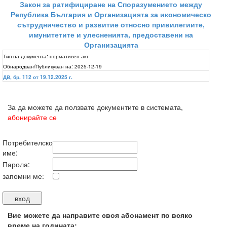
Закон за ратифициране на Споразумението между
Република България и Организацията за икономическо
сътрудничество и развитие относно привилегиите,
имунитетите и улесненията, предоставени на
Организацията
Тип на документа:
нормативен акт
Обнародван/Публикуван на:
2025-12-19
ДВ, бр. 112 от 19.12.2025 г.
За да можете да ползвате документите в системата,
абонирайте се
Потребителско
име:
Парола:
запомни ме:
Вие можете да направите своя абонамент по всяко
време на годината: