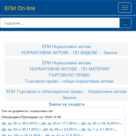
ЕПИ On-line
Toggl
navig
ЕПИ Нормативни актове
НОРМАТИВНИ АКТОВЕ - ПО ВИДОВЕ
Закони
ЕПИ Нормативни актове
НОРМАТИВНИ АКТОВЕ - ПО МАТЕРИЯ
ТЪРГОВСКО ПРАВО
Търговско право – общи нормативни актове
ЕПИ Търговско и облигационно право
Нормативни актове
Закони
Закон за хазарта
Тип на документа:
нормативен акт
Обнародван/Публикуван на:
2020-12-08
ДВ, бр. 26 от 30.3.2012 г.
,
ДВ, бр. 54 от 17.7.2012 г.
,
ДВ, бр. 82 от 26.10.2012 г.
,
ДВ, бр. 94 от 30.11.2012 г.
,
ДВ, бр. 68 от 2.8.2013 г.
,
ДВ, бр. 1 от 3.1.2014 г.
,
ДВ, бр. 105 от 19.12.2014 г.
,
ДВ, бр. 61 от 11.8.2015 г.
,