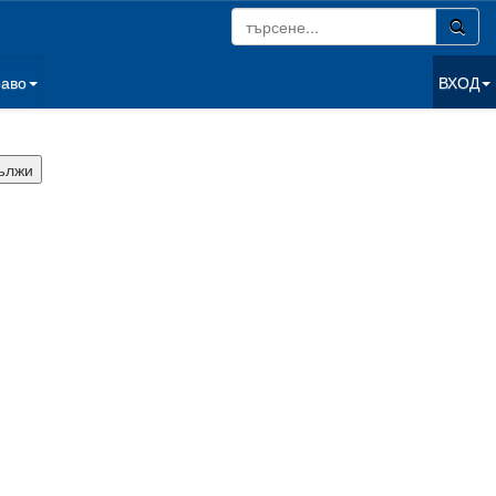
раво
ВХОД