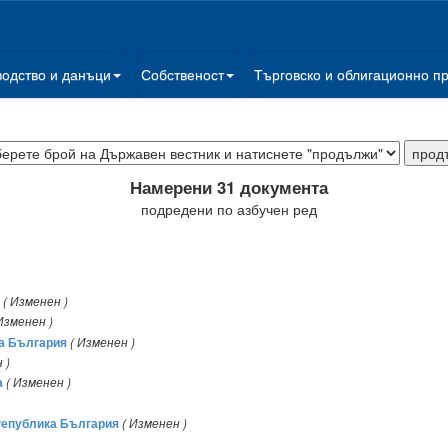
водство и данъци
Собственост
Търговско и облигационно п
Намерени 31 документа
подредени по азбучен ред
( Изменен )
Изменен )
ка България
( Изменен )
 )
а
( Изменен )
Република България
( Изменен )