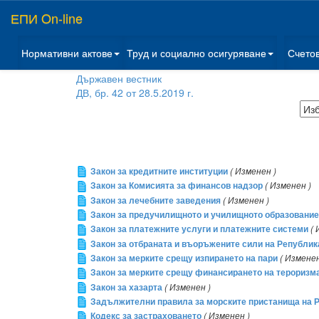
ЕПИ On-line
Нормативни актове
Труд и социално осигуряване
Счето
Държавен вестник
ДВ, бр. 42 от 28.5.2019 г.
Закон за кредитните институции
( Изменен )
Закон за Комисията за финансов надзор
( Изменен )
Закон за лечебните заведения
( Изменен )
Закон за предучилищното и училищното образование
Закон за платежните услуги и платежните системи
( 
Закон за отбраната и въоръжените сили на Републи
Закон за мерките срещу изпирането на пари
( Изменен
Закон за мерките срещу финансирането на тероризм
Закон за хазарта
( Изменен )
Задължителни правила за морските пристанища на 
Кодекс за застраховането
( Изменен )