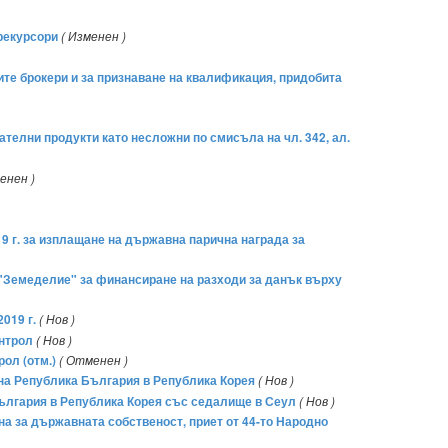
прекурсори
( Изменен )
ите брокери и за признаване на квалификация, придобита
телни продукти като несложни по смисъла на чл. 342, ал.
енен )
9 г. за изплащане на държавна парична награда за
 "Земеделие" за финансиране на разходи за данък върху
019 г.
( Нов )
онтрол
( Нов )
ол (отм.)
( Отменен )
 на Република България в Република Корея
( Нов )
България в Република Корея със седалище в Сеул
( Нов )
на за държавната собственост, приет от 44-то Народно