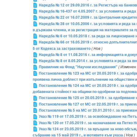
Наредба № 12 от 29.09.2016 г. за Регистъра на банко
Наредба № 16-437 от 4.05.2007 г. за условията и ре
Наредба № 22 от 16.07.2009 г. за Централния кредите
Наредба № 28 от 10.05.2006 г. за условията и реда 
в държава членка, и за регистрация на материалите за
Наредба № 6 от 10.05.2018 г. за реда за лицензиране
Наредба № 66 от 16.05.2019 г. относно допълнителни
5 от Кодекса за застраховането
( Нов )
Наредба № 8 от 11.08.2016 г. за информацията и до
Наредба № 8 от 8.05.2014 г. за условията и реда за вн
Правилник на Фонд "Научни изследвания"
( Изменен 
Постановление № 123 на МС от 20.05.2019 г. за одоб
проявена лична доблест при изпълнение на обществен 
Постановление № 124 на МС от 20.05.2019 г. за одо
добавената стойност на общини по одобрени за подпома
Постановление № 125 от 20.05.2019 г. за одобряване
Постановление № 127 от МС от 22.05.2019 г. за прие
Постановление № 5 на МС от 20.01.2010 г. за приема
Указ № 119 от 17.05.2019 г. за освобождаване на П
Указ № 120 от 17.05.2019 г. за назначаване на Пет
Указ № 124 от 23.05.2019 г. за връщане за ново обс
събрание на 15 май 2019 г., и мотивите към указа
( Нов )