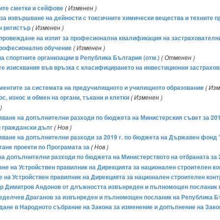
вите сметки и сейфове
( Изменен )
да за извършване на дейности с токсичните химически вещества и техните 
н регистър
( Изменен )
за провеждане на изпит за професионална квалификация на застрахователн
 професионално обучение
( Изменен )
 на спортните организации в Република България (отм.)
( Отменен )
те изисквания във връзка с класифицирането на инвестиционни застрахова
кументите за системата на предучилищното и училищното образование
( Изм
ос, износ и обмен на органи, тъкани и клетки
( Изменен )
)
ряване на допълнителни разходи по бюджета на Министерския съвет за 201
и граждански дълг
( Нов )
бряване на допълнителни разходи за 2019 г. по бюджета на Държавен фонд
гане проекти по Програмата за
( Нов )
 на допълнителни разходи по бюджета на Министерството на отбраната за 2
мане на Устройствен правилник на Дирекцията за национален строителен к
не на Устройствен правилник на Дирекцията за национален строителен контр
етър Димитров Андонов от длъжността извънреден и пълномощен посланик
ко Неделчев Драганов за извънреден и пълномощен посланик на Република 
ъждане в Народното събрание на Закона за изменение и допълнение на Зако