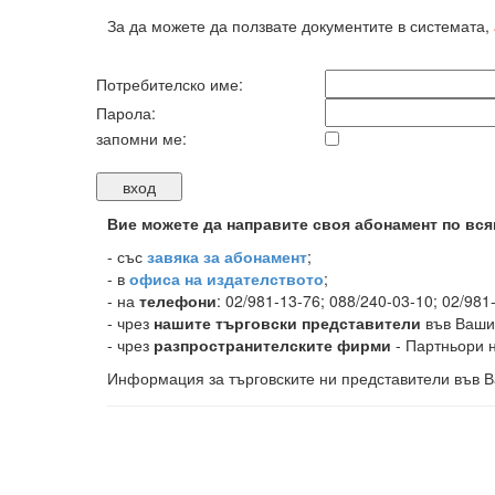
За да можете да ползвате документите в системата,
Потребителско име:
Парола:
запомни ме:
Вие можете да направите своя абонамент по вся
-
със
завяка за абонамент
;
- в
офиса на издателството
;
- на
телефони
: 02/981-13-76; 088/240-03-10; 02/981
- чрез
нашите търговски представители
във Ваши
- чрез
разпространителските фирми
- Партньори н
Информация за търговските ни представители във В