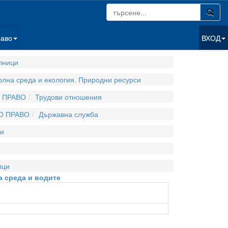
раво
ВХОД
лници
олна среда и екология. Природни ресурси
 ПРАВО
Трудови отношения
О ПРАВО
Държавна служба
и
ици
а среда и водите