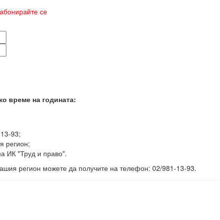
абонирайте се
ко време на годината:
-13-93;
я регион;
а ИК "Труд и право".
ашия регион можете да получите на телефон: 02/981-13-93.