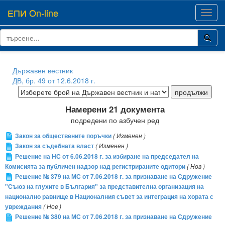
ЕПИ On-line
Toggl
navig
Държавен вестник
ДВ, бр. 49 от 12.6.2018 г.
Намерени 21 документа
подредени по азбучен ред
Закон за обществените поръчки
( Изменен )
Закон за съдебната власт
( Изменен )
Решение на НС от 6.06.2018 г. за избиране на председател на
Комисията за публичен надзор над регистрираните одитори
( Нов )
Решение № 379 на МС от 7.06.2018 г. за признаване на Сдружение
"Съюз на глухите в България" за представителна организация на
национално равнище в Националния съвет за интеграция на хората с
увреждания
( Нов )
Решение № 380 на МС от 7.06.2018 г. за признаване на Сдружение