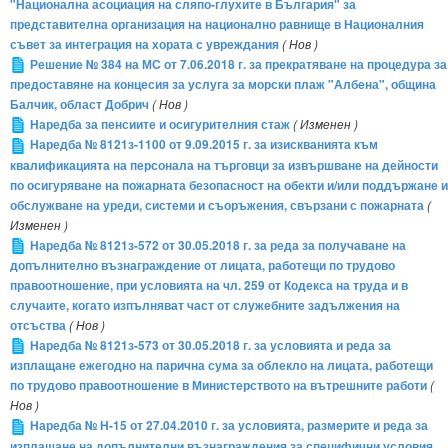
"Национална асоциация на сляпо-глухите в България" за
представителна организация на национално равнище в Националния
съвет за интеграция на хората с увреждания
( Нов )
Решение № 384 на МС от 7.06.2018 г. за прекратяване на процедура за
предоставяне на концесия за услуга за морски плаж "Албена", община
Балчик, област Добрич
( Нов )
Наредба за пенсиите и осигурителния стаж
( Изменен )
Наредба № 8121з-1100 от 9.09.2015 г. за изискванията към
квалификацията на персонала на търговци за извършване на дейности
по осигуряване на пожарната безопасност на обекти и/или поддържане и
обслужване на уреди, системи и съоръжения, свързани с пожарната
(
Изменен )
Наредба № 8121з-572 от 30.05.2018 г. за реда за получаване на
допълнително възнаграждение от лицата, работещи по трудово
правоотношение, при условията на чл. 259 от Кодекса на труда и в
случаите, когато изпълняват част от служебните задължения на
отсъства
( Нов )
Наредба № 8121з-573 от 30.05.2018 г. за условията и реда за
изплащане ежегодно на парична сума за облекло на лицата, работещи
по трудово правоотношение в Министерството на вътрешните работи
(
Нов )
Наредба № Н-15 от 27.04.2010 г. за условията, размерите и реда за
изплащане на допълнителни възнаграждения за специфични условия