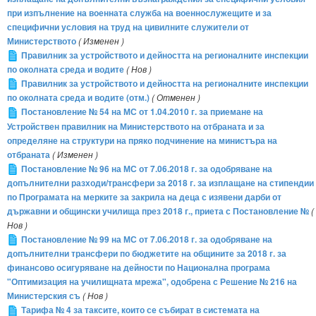
при изпълнение на военната служба на военнослужещите и за
специфични условия на труд на цивилните служители от
Министерството
( Изменен )
Правилник за устройството и дейността на регионалните инспекции
по околната среда и водите
( Нов )
Правилник за устройството и дейността на регионалните инспекции
по околната среда и водите (отм.)
( Отменен )
Постановление № 54 на МС от 1.04.2010 г. за приемане на
Устройствен правилник на Министерството на отбраната и за
определяне на структури на пряко подчинение на министъра на
отбраната
( Изменен )
Постановление № 96 на МС от 7.06.2018 г. за одобряване на
допълнителни разходи/трансфери за 2018 г. за изплащане на стипендии
по Програмата на мерките за закрила на деца с изявени дарби от
държавни и общински училища през 2018 г., приета с Постановление №
(
Нов )
Постановление № 99 на МС от 7.06.2018 г. за одобряване на
допълнителни трансфери по бюджетите на общините за 2018 г. за
финансово осигуряване на дейности по Национална програма
"Оптимизация на училищната мрежа", одобрена с Решение № 216 на
Министерския съ
( Нов )
Тарифа № 4 за таксите, които се събират в системата на