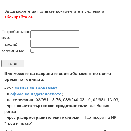
За да можете да ползвате документите в системата,
абонирайте се
Потребителско
име:
Парола:
запомни ме:
Вие можете да направите своя абонамент по всяко
време на годината:
-
със
завяка за абонамент
;
- в
офиса на издателството
;
- на
телефони
: 02/981-13-76; 088/240-03-10; 02/981-13-93;
- чрез
нашите търговски представители
във Вашия
регион;
- чрез
разпространителските фирми
- Партньори на ИК
"Труд и право".