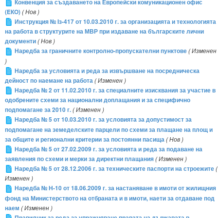
Конвенция за създаването на Европейски комуникационен офис
(EКO)
( Нов )
Инструкция № Iз-417 от 10.03.2010 г. за организацията и технологията
на работа в структурите на МВР при издаване на българските лични
документи
( Нов )
Наредба за граничните контролно-пропускателни пунктове
( Изменен
)
Наредба за условията и реда за извършване на посредническа
дейност по наемане на работа
( Изменен )
Наредба № 2 от 11.02.2010 г. за специалните изисквания за участие в
одобрените схеми за национални доплащания и за специфично
подпомагане за 2010 г.
( Изменен )
Наредба № 5 от 10.03.2010 г. за условията за допустимост за
подпомагане на земеделските парцели по схеми за плащане на площ и
за общите и регионални критерии за постоянни пасища
( Нов )
Наредба № 5 от 27.02.2009 г. за условията и реда за подаване на
заявления по схеми и мерки за директни плащания
( Изменен )
Наредба № 5 от 28.12.2006 г. за техническите паспорти на строежите
(
Изменен )
Наредба № Н-10 от 18.06.2009 г. за настаняване в имоти от жилищния
фонд на Министерството на отбраната и в имоти, наети за отдаване под
наем
( Изменен )
Правилник за реда за упражняване правата на държавата в