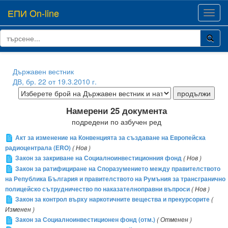
ЕПИ On-line
Toggl
navig
Държавен вестник
ДВ, бр. 22 от 19.3.2010 г.
Намерени 25 документа
подредени по азбучен ред
Акт за изменение на Конвенцията за създаване на Европейска
радиоцентрала (ЕRО)
( Нов )
Закон за закриване на Социалноинвестиционния фонд
( Нов )
Закон за ратифициране на Споразумението между правителството
на Република България и правителството на Румъния за трансгранично
полицейско сътрудничество по наказателноправни въпроси
( Нов )
Закон за контрол върху наркотичните вещества и прекурсорите
(
Изменен )
Закон за Социалноинвестиционен фонд (отм.)
( Отменен )