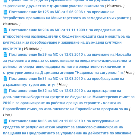
търговските дружества с държавно участие в капитала
( Изменен )
Постановление № 125 на МС от 2.06.2006 г. за приемане на
Устройствен правилник на Министерството на земеделието и храните
(
Изменен )
Постановление № 204 на МС от 11.11.1999 г. за определяне на
второстепенни разпоредители с бюджетни кредити към министъра на
културата и за преобразуване и закриване на държавни културни
институти
( Изменен )
Постановление № 29 на МС от 12.03.2010 г. за приемане на Наредба
за условията и реда за осъществяване на оперативно-издирвателната
дейност от оперативно-издирвателните и оперативно-техническите
структурни звена на Държавна агенция "Национална сигурност" и
( Нов )
Постановление № 31 на МС от 12.03.2010 г. за преобразуване на
държавен културен институт
( Нов )
Постановление № 32 на МС от 12.03.2010 г. за прехвърляне на
допълнителни бюджетни кредити по бюджета на Министерския съвет за
2010 г. за организиране на работна среща на страните - членки на
Европейския съюз, по изпълнението на Европейската програма за на
(
Нов )
Постановление № 35 на МС от 12.03.2010 г. за осигуряване на
средства от републиканския бюджет за авансово финансиране на
плащания на Предприятието за управление на дейностите по опазване