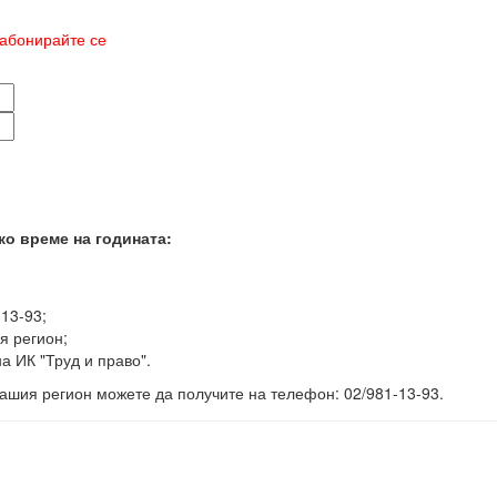
абонирайте се
ко време на годината:
-13-93;
я регион;
а ИК "Труд и право".
ашия регион можете да получите на телефон: 02/981-13-93.