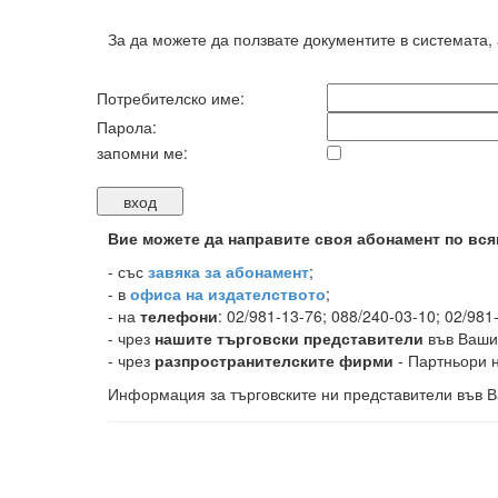
За да можете да ползвате документите в системата,
Потребителско име:
Парола:
запомни ме:
Вие можете да направите своя абонамент по вся
-
със
завяка за абонамент
;
- в
офиса на издателството
;
- на
телефони
: 02/981-13-76; 088/240-03-10; 02/981
- чрез
нашите търговски представители
във Ваши
- чрез
разпространителските фирми
- Партньори н
Информация за търговските ни представители във В