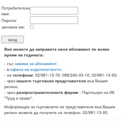
Потребителско
име:
Парола:
запомни ме:
Вие можете да направите своя абонамент по всяко
време на годината:
-
със
завяка за абонамент
;
- в
офиса на издателството
;
- на
телефони
: 02/981-13-76; 088/240-03-10; 02/981-13-93;
- чрез
нашите търговски представители
във Вашия
регион;
- чрез
разпространителските фирми
- Партньори на ИК
"Труд и право".
Информация за търговските ни представители във Вашия
регион можете да получите на телефон: 02/981-13-93.