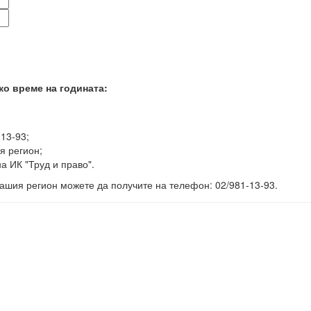
ко време на годината:
-13-93;
я регион;
а ИК "Труд и право".
ашия регион можете да получите на телефон: 02/981-13-93.