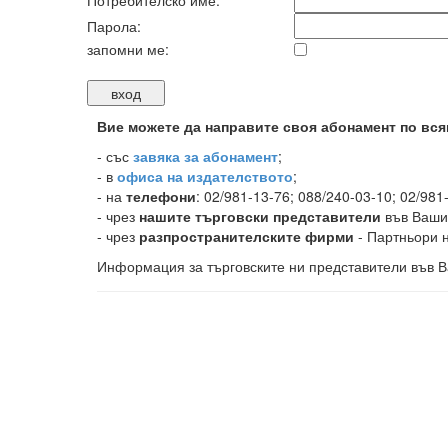
Потребителско име:
Парола:
запомни ме:
Вие можете да направите своя абонамент по вся
-
със
завяка за абонамент
;
- в
офиса на издателството
;
- на
телефони
: 02/981-13-76; 088/240-03-10; 02/981
- чрез
нашите търговски представители
във Ваши
- чрез
разпространителските фирми
- Партньори н
Информация за търговските ни представители във В