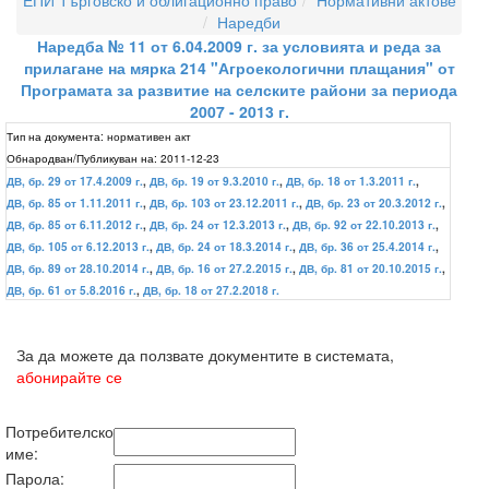
ЕПИ Търговско и облигационно право
Нормативни актове
Наредби
Наредба № 11 от 6.04.2009 г. за условията и реда за
прилагане на мярка 214 "Агроекологични плащания" от
Програмата за развитие на селските райони за периода
2007 - 2013 г.
Тип на документа:
нормативен акт
Обнародван/Публикуван на:
2011-12-23
ДВ, бр. 29 от 17.4.2009 г.
,
ДВ, бр. 19 от 9.3.2010 г.
,
ДВ, бр. 18 от 1.3.2011 г.
,
ДВ, бр. 85 от 1.11.2011 г.
,
ДВ, бр. 103 от 23.12.2011 г.
,
ДВ, бр. 23 от 20.3.2012 г.
,
ДВ, бр. 85 от 6.11.2012 г.
,
ДВ, бр. 24 от 12.3.2013 г.
,
ДВ, бр. 92 от 22.10.2013 г.
,
ДВ, бр. 105 от 6.12.2013 г.
,
ДВ, бр. 24 от 18.3.2014 г.
,
ДВ, бр. 36 от 25.4.2014 г.
,
ДВ, бр. 89 от 28.10.2014 г.
,
ДВ, бр. 16 от 27.2.2015 г.
,
ДВ, бр. 81 от 20.10.2015 г.
,
ДВ, бр. 61 от 5.8.2016 г.
,
ДВ, бр. 18 от 27.2.2018 г.
За да можете да ползвате документите в системата,
абонирайте се
Потребителско
име:
Парола: