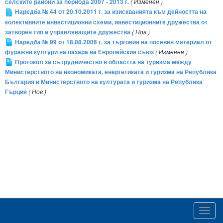
селските райони за периода 2007 - 2013 г.
( Изменен )
Наредба № 44 от 20.10.2011 г. за изискванията към дейността на
колективните инвестиционни схеми, инвестиционните дружества от
затворен тип и управляващите дружества
( Нов )
Наредба № 99 от 18.08.2006 г. за търговия на посевен материал от
фуражни култури на пазара на Европейския съюз
( Изменен )
Протокол за сътрудничество в областта на туризма между
Министерството на икономиката, енергетиката и туризма на Република
България и Министерството на културата и туризма на Република
Гърция
( Нов )
Toggl
navig