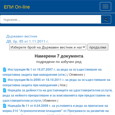
ЕПИ On-line
Toggl
navig
Държавен вестник
ДВ, бр. 85 от 1.11.2011 г.
Намерени 7 документа
подредени по азбучен ред
Инструкция № 1 от 16.07.2007 г. за реда за осъществяване на
оперативна защита при наводнения (отм.)
( Отменен )
Инструкция № Iз-2695 от 18.10.2011 г. за реда за осъществяване на
оперативна защита при наводнения
( Нов )
Наредба за дейността на доставчиците на удостоверителни услуги,
реда за нейното прекратяване и за изискванията при предоставяне на
удостоверителни услуги
( Изменен )
Наредба № 11 от 6.04.2009 г. за условията и реда за прилагане на
мярка 214 "Агроекологични плащания" от Програмата за развитие на