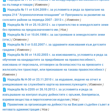
на пътници и товари
( Изменен )
Наредба № 11 от 6.04.2009 г. за условията и реда за прилагане на
мярка 214 "Агроекологични плащания" от Програмата за развитие на
селските райони за периода 2007 - 2013 г.
( Изменен )
Наредба № 19 от 25.10.2012 г. за строителство в земеделските земи
без промяна на предназначението им
( Нов )
Наредба № 2 от 10.04.1998 г. за застрояване в земеделските земи
(отм.)
( Отменен )
Наредба № 3 от 5.02.2007 г. за здравните изисквания към детските
градини
( Изменен )
Наредба № 56 от 14.02.2003 г. за изискванията, условията и реда за
обучение на кандидатите за придобиване на правоспособност,
изисквана от персонала, отговорен за безопасността на превозите с
железопътен транспорт, или признаване на такава правоспособност
(
Изменен )
Наредба № Н-30 от 23.11.2010 г. за издаване, водене на отчет и
унищожаване на служебните карти на военнослужещите
( Изменен )
Наредба № Iз-2205 от 26.10.2012 г. за условията и реда за
извършване на контрол върху дейностите с оръжия, боеприпаси,
взривни вещества и пиротехнически изделия
( Нов )
Правилник за организация на дейността на Висшия съдебен съвет и
неговата администрация
( Нов )