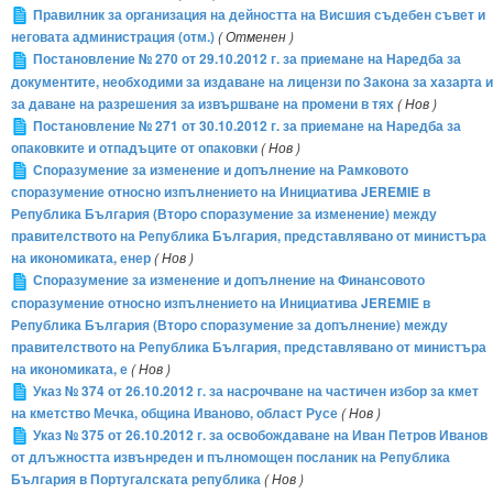
Правилник за организация на дейността на Висшия съдебен съвет и
неговата администрация (отм.)
( Отменен )
Постановление № 270 от 29.10.2012 г. за приемане на Наредба за
документите, необходими за издаване на лицензи по Закона за хазарта и
за даване на разрешения за извършване на промени в тях
( Нов )
Постановление № 271 от 30.10.2012 г. за приемане на Наредба за
опаковките и отпадъците от опаковки
( Нов )
Споразумение за изменение и допълнение на Рамковото
споразумение относно изпълнението на Инициатива JEREMIE в
Република България (Второ споразумение за изменение) между
правителството на Република България, представлявано от министъра
на икономиката, енер
( Нов )
Споразумение за изменение и допълнение на Финансовото
споразумение относно изпълнението на Инициатива JEREMIE в
Република България (Второ споразумение за допълнение) между
правителството на Република България, представлявано от министъра
на икономиката, е
( Нов )
Указ № 374 от 26.10.2012 г. за насрочване на частичен избор за кмет
на кметство Мечка, община Иваново, област Русе
( Нов )
Указ № 375 от 26.10.2012 г. за освобождаване на Иван Петров Иванов
от длъжността извънреден и пълномощен посланик на Република
България в Португалската република
( Нов )