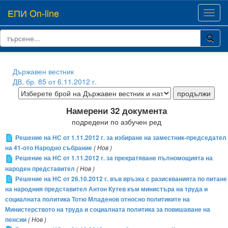
ЕПИ On-line
Toggl
navig
Държавен вестник
ДВ, бр. 85 от 6.11.2012 г.
Намерени 32 документа
подредени по азбучен ред
Решение на НС от 1.11.2012 г. за избиране на заместник-председател
на 41-ото Народно събрание
( Нов )
Решение на НС от 1.11.2012 г. за прекратяване пълномощията на
народен представител
( Нов )
Решение на НС от 26.10.2012 г. във връзка с разискванията по питане
на народния представител Антон Кутев към министъра на труда и
социалната политика Тотю Младенов относно политиките на
Министерството на труда и социалната политика за повишаване на
пенсии
( Нов )