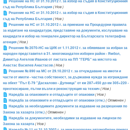
Решение на НС от 31.10.2012 г. за избор на съдия в Конституционния
съд на Република България
( Нов )
Решение на НС от 31.10.2012 г. за избор на съдия в Конституционния
съд на Република България
( Нов )
Решение на НС от 31.10.2012 г. за приемане на Процедурни правила
за издигане на кандидатури, представяне на документи, изслушване на
кандидати и избор на генерален директор на Българската телеграфна
агенция
( Нов )
Решение № 2070-НС на ЦИК от 1.11.2012 г. за обявяване за избран за
народен представител в 31. многомандатен изборен район - Ямбол,
Димитър Ангелов Иванов от листата на ПП "ГЕРБ" на мястото на
Анастас Василев Анастасов
( Нов )
Решение № 890 на МС от 29.10.2012 г. за отчуждаване на имоти и
части от имоти - частна собственост, за държавнa нуждa за изграждане
на обект "Път Е-79 "Даскалово - Дупница" от км 287+450 до км 305+220 -
преоткосиране, пътни възли и реконструкция на технич
( Нов )
Наредба за опаковките и отпадъците от опаковки
( Нов )
Наредба за опаковките и отпадъците от опаковки (отм.)
( Отменен )
Наредба за необходимите документи за издаване на разрешения по
Закона за хазарта (отм.)
( Отменен )
Наредба за документите, необходими за издаване на лицензи по
Закона за хазарта
( Нов )
Наредба № 11 от 31.10.2002 г. за международен автомобилен превоз