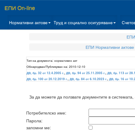
ЕПИ On-line
Нормативни актове
Труд и социално осигуряване
Счето
ЕПИ
ЕПИ Нормативни актове
Тип на документа:
нормативен акт
Обнародван/Публикуван на:
2010-12-10
ДВ, бр. 32 от 12.4.2005 г.
,
ДВ, бр. 94 от 25.11.2005 г.
,
ДВ, бр. 113 от 28.
ДВ, бр. 100 от 20.12.2019 г.
,
ДВ, бр. 84 от 6.10.2023 г.
,
ДВ, бр. 16 от 10.
За да можете да ползвате документите в системата,
Потребителско име:
Парола:
запомни ме: