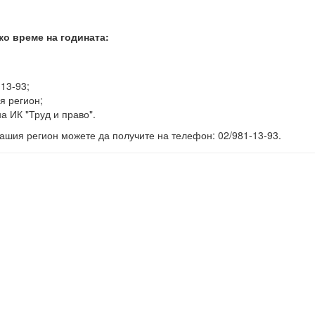
ко време на годината:
-13-93;
я регион;
а ИК "Труд и право".
ашия регион можете да получите на телефон: 02/981-13-93.