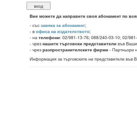
Вие можете да направите своя абонамент по вся
-
със
завяка за абонамент
;
- в
офиса на издателството
;
- на
телефони
: 02/981-13-76; 088/240-03-10; 02/981
- чрез
нашите търговски представители
във Ваши
- чрез
разпространителските фирми
- Партньори н
Информация за търговските ни представители във В