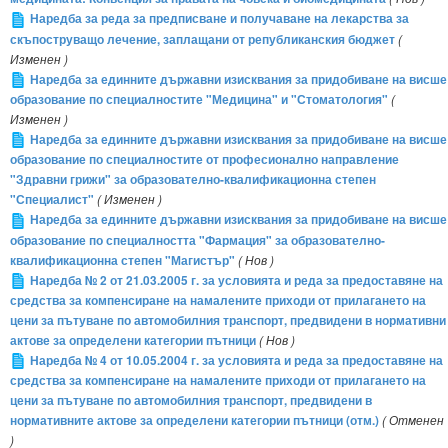
Наредба за реда за предписване и получаване на лекарства за
скъпоструващо лечение, заплащани от републиканския бюджет
(
Изменен )
Наредба за единните държавни изисквания за придобиване на висше
образование по специалностите "Медицина" и "Стоматология"
(
Изменен )
Наредба за единните държавни изисквания за придобиване на висше
образование по специалностите от професионално направление
"Здравни грижи" за образователно-квалификационна степен
"Специалист"
( Изменен )
Наредба за единните държавни изисквания за придобиване на висше
образование по специалността "Фармация" за образователно-
квалификационна степен "Магистър"
( Нов )
Наредба № 2 от 21.03.2005 г. за условията и реда за предоставяне на
средства за компенсиране на намалените приходи от прилагането на
цени за пътуване по автомобилния транспорт, предвидени в нормативни
актове за определени категории пътници
( Нов )
Наредба № 4 от 10.05.2004 г. за условията и реда за предоставяне на
средства за компенсиране на намалените приходи от прилагането на
цени за пътуване по автомобилния транспорт, предвидени в
нормативните актове за определени категории пътници (отм.)
( Отменен
)