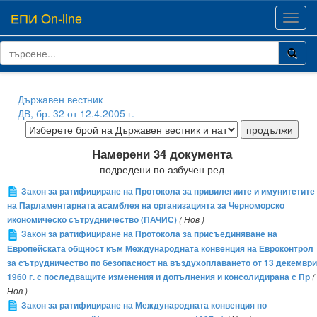
ЕПИ On-line
Toggl
navig
Държавен вестник
ДВ, бр. 32 от 12.4.2005 г.
Намерени 34 документа
подредени по азбучен ред
Закон за ратифициране на Протокола за привилегиите и имунитетите
на Парламентарната асамблея на организацията за Черноморско
икономическо сътрудничество (ПАЧИС)
( Нов )
Закон за ратифициране на Протокола за присъединяване на
Европейската общност към Международната конвенция на Евроконтрол
за сътрудничество по безопасност на въздухоплаването от 13 декември
1960 г. с последващите изменения и допълнения и консолидирана с Пр
(
Нов )
Закон за ратифициране на Международната конвенция по