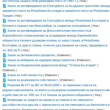
растителна защита (Нов ревизиран текст от 1997 г.)
( Нов )
Закон за ратифициране на Спогодбата за въздушен транспорт между
правителството на Република България и правителството на Република
Турция
( Нов )
Закон за ратифициране на Спогодбата между Република България и
Великото херцогство Люксембург за социално осигуряване
( Нов )
Закон за ратифициране на Допълнителния протокол към
Европейското споразумение за асоцииране между Европейските
общности и техните държави членки, от една страна, и Република
България, от друга страна, относно удължаване на срока, предвиден в
чл. 9(4) на П
( Нов )
Закон за регионалното развитие
( Изменен )
Закон за избиране на народни представители
( Изменен )
Закон за Националния дарителски фонд "13 века България"
(
Изменен )
Закон за собствеността
( Изменен )
Закон за държавната собственост
( Изменен )
Решение № 217 на МС от 29.03.2005 г. за приемане списък на
радиосъоръженията, за които са въведени ограничения за пускането им
в действие по чл. 209, ал. 2 от Закона за далекосъобщенията
( Нов )
Конвенция за защита на правата на човека и на човешкото
достойнство във връзка с прилагането на постиженията на биологията и
медицината: Конвенция за правата на човека и биомедицината
( Нов )