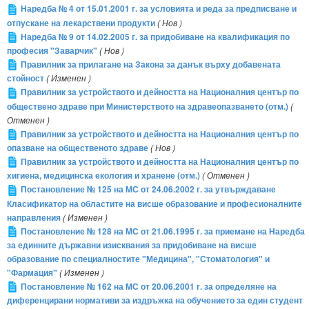
Наредба № 4 от 15.01.2001 г. за условията и реда за предписване и
отпускане на лекарствени продукти
( Нов )
Наредба № 9 от 14.02.2005 г. за придобиване на квалификация по
професия "Заварчик"
( Нов )
Правилник за прилагане на Закона за данък върху добавената
стойност
( Изменен )
Правилник за устройството и дейността на Националния център по
обществено здраве при Министерството на здравеопазването (отм.)
(
Отменен )
Правилник за устройството и дейността на Националния център по
опазване на общественото здраве
( Нов )
Правилник за устройството и дейността на Националния център по
хигиена, медицинска екология и хранене (отм.)
( Отменен )
Постановление № 125 на МС от 24.06.2002 г. за утвърждаване
Класификатор на областите на висше образование и професионалните
направления
( Изменен )
Постановление № 128 на МС от 21.06.1995 г. за приемане на Наредба
за единните държавни изисквания за придобиване на висше
образование по специалностите "Медицина", "Стоматология" и
"Фармация"
( Изменен )
Постановление № 162 на МС от 20.06.2001 г. за определяне на
диференцирани нормативи за издръжка на обучението за един студент