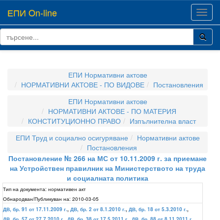
ЕПИ On-line
Toggl
navig
ЕПИ Нормативни актове
НОРМАТИВНИ АКТОВЕ - ПО ВИДОВЕ
Постановления
ЕПИ Нормативни актове
НОРМАТИВНИ АКТОВЕ - ПО МАТЕРИЯ
КОНСТИТУЦИОННО ПРАВО
Изпълнителна власт
ЕПИ Труд и социално осигуряване
Нормативни актове
Постановления
Постановление № 266 на МС от 10.11.2009 г. за приемане
на Устройствен правилник на Министерството на труда
и социалната политика
Тип на документа:
нормативен акт
Обнародван/Публикуван на:
2010-03-05
ДВ, бр. 91 от 17.11.2009 г.
,
ДВ, бр. 2 от 8.1.2010 г.
,
ДВ, бр. 18 от 5.3.2010 г.
,
ДВ, бр. 57 от 27.7.2010 г.
,
ДВ, бр. 38 от 17.5.2011 г.
,
ДВ, бр. 88 от 8.11.2011 г.
,