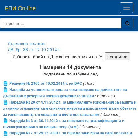
ЕПИ On-line
Toggl
navig
Държавен вестник
ДВ, бр. 86 от 17.10.2014 г.
Намерени 14 документа
подредени по азбучен ред
Решение № 2305 от 18.02.2014 г. на ВАС
( Нов )
Наредба за условията и реда за организиране на дейностите по
държавните резерви и военновременните запаси
( Изменен )
Наредба № 20 от 1.11.2012 г. за минималните изисквания за защита и
хуманно отношение към опитните животни и изискванията към обектите
за използването, отглеждането и/или доставката им
( Изменен )
Наредба № 3 от 30.11.2012 г. за вписването, квалификацията и
възнагражденията на вещите лица (отм.)
( Отменен )
Наредба № 7 от 29.12.2000 г. за определяне броя на паралелките и