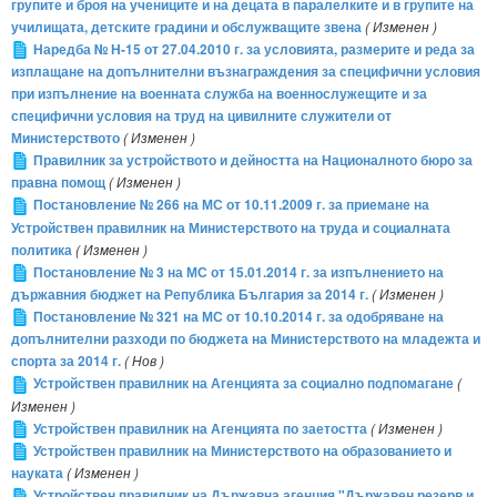
групите и броя на учениците и на децата в паралелките и в групите на
училищата, детските градини и обслужващите звена
( Изменен )
Наредба № Н-15 от 27.04.2010 г. за условията, размерите и реда за
изплащане на допълнителни възнаграждения за специфични условия
при изпълнение на военната служба на военнослужещите и за
специфични условия на труд на цивилните служители от
Министерството
( Изменен )
Правилник за устройството и дейността на Националното бюро за
правна помощ
( Изменен )
Постановление № 266 на МС от 10.11.2009 г. за приемане на
Устройствен правилник на Министерството на труда и социалната
политика
( Изменен )
Постановление № 3 на МС от 15.01.2014 г. за изпълнението на
държавния бюджет на Република България за 2014 г.
( Изменен )
Постановление № 321 на МС от 10.10.2014 г. за одобряване на
допълнителни разходи по бюджета на Министерството на младежта и
спорта за 2014 г.
( Нов )
Устройствен правилник на Агенцията за социално подпомагане
(
Изменен )
Устройствен правилник на Агенцията по заетостта
( Изменен )
Устройствен правилник на Министерството на образованието и
науката
( Изменен )
Устройствен правилник на Държавна агенция "Държавен резерв и