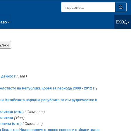
раво
ВХОД
а дейност
( Нов )
ството на Република Корея за периода 2009 - 2012 г.
(
на Китайската народна република за сътрудничество в
литика (отм.)
( Отменен )
политика
( Нов )
итика (отм.)
( Отменен )
а Кралство Нидерландия относно военно и отбранително