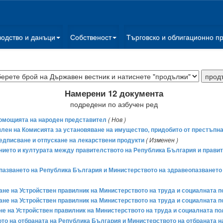
водство и данъци
Собственост
Търговско и облигационно п
Намерени 12 документа
подредени по азбучен ред
лномощията на народен представител
( Нов )
 член на Комисията за установяване на имущество, придобито от престъпн
предписване и отпускане на лекарствени продукти
( Изменен )
ието и културата между правителството на Република България и правител
пазването на Република България и Министерството на здравеопазването 
мане на Устройствен правилник на Министерството на труда и социалната по
мане на Устройствен правилник на Министерството на труда и социалната 
не на Устройствен правилник на Министерството на труда и социалната пол
о на отбраната на Република България и Министерството на отбраната н