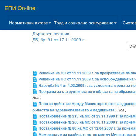
ЕПИ On-line
Нормативни актове
Труд и социално осигуряване
Счето
Държавен вестник
ДВ, бр. 91 от 17.11.2009 г.
Решение на НС от 11.11.2009 г. за прекратяване пъ
Решение на НС от 11.11.2009 г. за освобождаване на
Наредба № 4 от 4.03.2009 г. за условията и реда за 
Програма за сътрудничество в областта на образован
Нов )
План за действие между Министерството на здравео
областта на здравеопазването и медицината
( Нов )
Постановление № 213 на МС от 29.11.1999 г. за прие
Постановление № 266 на МС от 10.11.2009 г. за прие
Постановление № 80 на МС от 12.04.2007 г. за приема
Меморандум за разбирателство между Министерствот