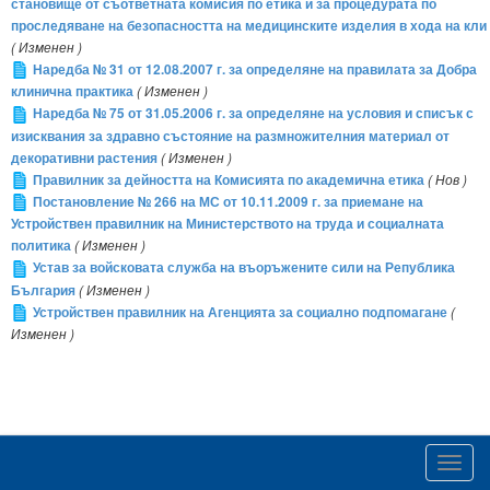
становище от съответната комисия по етика и за процедурата по
проследяване на безопасността на медицинските изделия в хода на кли
( Изменен )
Наредба № 31 от 12.08.2007 г. за определяне на правилата за Добра
клинична практика
( Изменен )
Наредба № 75 от 31.05.2006 г. за определяне на условия и списък с
изисквания за здравно състояние на размножителния материал от
декоративни растения
( Изменен )
Правилник за дейността на Комисията по академична етика
( Нов )
Постановление № 266 на МС от 10.11.2009 г. за приемане на
Устройствен правилник на Министерството на труда и социалната
политика
( Изменен )
Устав за войсковата служба на въоръжените сили на Република
България
( Изменен )
Устройствен правилник на Агенцията за социално подпомагане
(
Изменен )
Toggl
navig