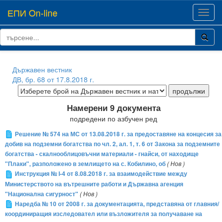
ЕПИ On-line
Toggl
navig
Държавен вестник
ДВ, бр. 68 от 17.8.2018 г.
Намерени 9 документа
подредени по азбучен ред
Решение № 574 на МС от 13.08.2018 г. за предоставяне на концесия за
добив на подземни богатства по чл. 2, ал. 1, т. 6 от Закона за подземните
богатства - скалнооблицовъчни материали - гнайси, от находище
"Плаки", разположено в землището на с. Кобилино, об
( Нов )
Инструкция № І-4 от 8.08.2018 г. за взаимодействие между
Министерството на вътрешните работи и Държавна агенция
"Национална сигурност"
( Нов )
Наредба № 10 от 2008 г. за документацията, представяна от главния/
координиращия изследовател или възложителя за получаване на