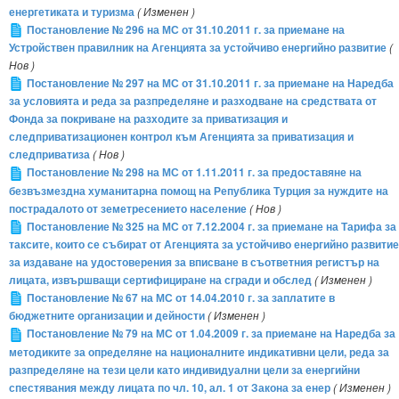
енергетиката и туризма
( Изменен )
Постановление № 296 на МС от 31.10.2011 г. за приемане на
Устройствен правилник на Агенцията за устойчиво енергийно развитие
(
Нов )
Постановление № 297 на МС от 31.10.2011 г. за приемане на Наредба
за условията и реда за разпределяне и разходване на средствата от
Фонда за покриване на разходите за приватизация и
следприватизационен контрол към Агенцията за приватизация и
следприватиза
( Нов )
Постановление № 298 на МС от 1.11.2011 г. за предоставяне на
безвъзмездна хуманитарна помощ на Република Турция за нуждите на
пострадалото от земетресението население
( Нов )
Постановление № 325 на МС от 7.12.2004 г. за приемане на Тарифа за
таксите, които се събират от Агенцията за устойчиво енергийно развитие
за издаване на удостоверения за вписване в съответния регистър на
лицата, извършващи сертифициране на сгради и обслед
( Изменен )
Постановление № 67 на МС от 14.04.2010 г. за заплатите в
бюджетните организации и дейности
( Изменен )
Постановление № 79 на МС от 1.04.2009 г. за приемане на Наредба за
методиките за определяне на националните индикативни цели, реда за
разпределяне на тези цели като индивидуални цели за енергийни
спестявания между лицата по чл. 10, ал. 1 от Закона за енер
( Изменен )