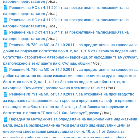
народен представител
( Нов )
Решение на НС от 4.11.2011 г. за прекратяване пълномощията на
народен представител
( Нов )
Решение на НС от 4.11.2011 г. за прекратяване пълномощията на
народен представител
( Нов )
Решение на НС от 4.11.2011 г. за прекратяване пълномощията на
народен представител
( Нов )
Решение № 789 на МС от 31.10.2011 г. за предоставяне на концесия за
добив на подземни богатства по чл. 2, ал. 1, т. 5 от Закона за подземните
богатства - строителни материали - варовици, от находище "Памуклука",
разположено в землището на с. Сулица, общин
( Нов )
Решение № 790 на МС от 31.10.2011 г. за предоставяне на концесия за
добив на метални полезни изкопаеми - оловно-цинкови руди - подземни
богатства по чл. 2, ал. 1, т. 1 от Закона за подземните богатства, от
находище "Печинско", разположено в землищата на с
( Нов )
Решение № 791 на МС от 31.10.2011 г. за откриване на производство
за издаване на разрешение за търсене и проучване на нефт и природен
газ - подземни богатства по чл. 2, ал. 1, т. 3 от Закона за подземните
богатства, в площта "Блок 1-21 Хан Аспарух", разпо
( Нов )
Наредба за методиките за определяне на националните индикативни
цели, реда за разпределяне на тези цели като индивидуални цели за
енергийни спестявания между лицата по чл. 10, ал. 1 от Закона за
енергийната ефективност, допустимите мерки по енергийна ефек
(