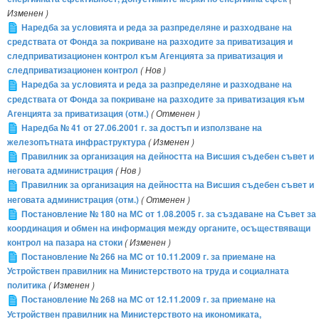
Изменен )
Наредба за условията и реда за разпределяне и разходване на
средствата от Фонда за покриване на разходите за приватизация и
следприватизационен контрол към Агенцията за приватизация и
следприватизационен контрол
( Нов )
Наредба за условията и реда за разпределяне и разходване на
средствата от Фонда за покриване на разходите за приватизация към
Агенцията за приватизация (отм.)
( Отменен )
Наредба № 41 от 27.06.2001 г. за достъп и използване на
железопътната инфраструктура
( Изменен )
Правилник за организация на дейността на Висшия съдебен съвет и
неговата администрация
( Нов )
Правилник за организация на дейността на Висшия съдебен съвет и
неговата администрация (отм.)
( Отменен )
Постановление № 180 на МС от 1.08.2005 г. за създаване на Съвет за
координация и обмен на информация между органите, осъществяващи
контрол на пазара на стоки
( Изменен )
Постановление № 266 на МС от 10.11.2009 г. за приемане на
Устройствен правилник на Министерството на труда и социалната
политика
( Изменен )
Постановление № 268 на МС от 12.11.2009 г. за приемане на
Устройствен правилник на Министерството на икономиката,