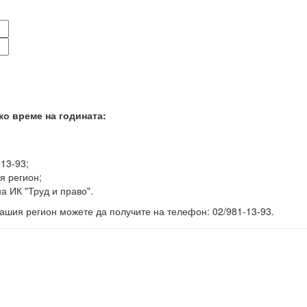
ко време на годината:
-13-93;
я регион;
а ИК "Труд и право".
ашия регион можете да получите на телефон: 02/981-13-93.