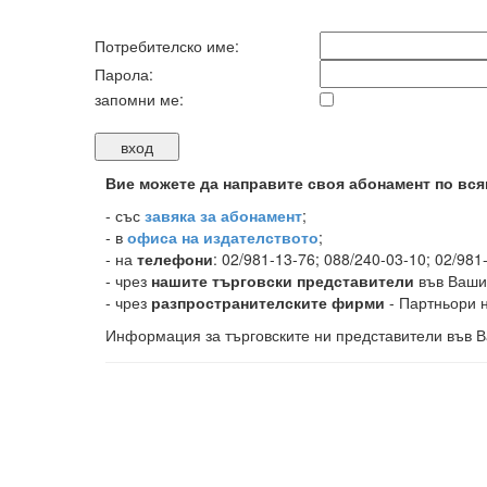
Потребителско име:
Парола:
запомни ме:
Вие можете да направите своя абонамент по вся
-
със
завяка за абонамент
;
- в
офиса на издателството
;
- на
телефони
: 02/981-13-76; 088/240-03-10; 02/981
- чрез
нашите търговски представители
във Ваши
- чрез
разпространителските фирми
- Партньори н
Информация за търговските ни представители във В