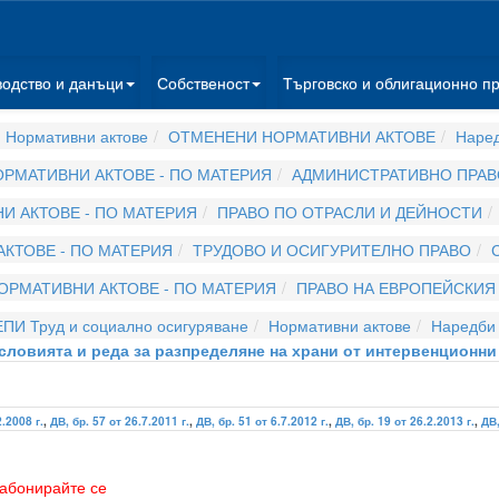
водство и данъци
Собственост
Търговско и облигационно п
 Нормативни актове
ОТМЕНЕНИ НОРМАТИВНИ АКТОВЕ
Наре
РМАТИВНИ АКТОВЕ - ПО МАТЕРИЯ
АДМИНИСТРАТИВНО ПРАВ
И АКТОВЕ - ПО МАТЕРИЯ
ПРАВО ПО ОТРАСЛИ И ДЕЙНОСТИ
КТОВЕ - ПО МАТЕРИЯ
ТРУДОВО И ОСИГУРИТЕЛНО ПРАВО
ОРМАТИВНИ АКТОВЕ - ПО МАТЕРИЯ
ПРАВО НА ЕВРОПЕЙСКИЯ
ЕПИ Труд и социално осигуряване
Нормативни актове
Наредби
 условията и реда за разпределяне на храни от интервенционн
2.2008 г.
,
ДВ, бр. 57 от 26.7.2011 г.
,
ДВ, бр. 51 от 6.7.2012 г.
,
ДВ, бр. 19 от 26.2.2013 г.
,
ДВ,
абонирайте се