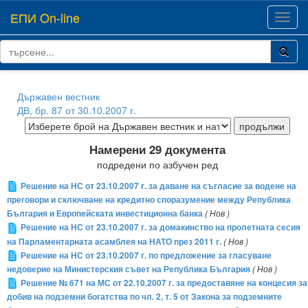
ЕПИ On-line
Toggl
navig
Държавен вестник
ДВ, бр. 87 от 30.10.2007 г.
Намерени 29 документа
подредени по азбучен ред
Решение на НС от 23.10.2007 г. за даване на съгласие за водене на
преговори и сключване на кредитно споразумение между Република
България и Европейската инвестиционна банка
( Нов )
Решение на НС от 23.10.2007 г. за домакинство на пролетната сесия
на Парламентарната асамблея на НАТО през 2011 г.
( Нов )
Решение на НС от 23.10.2007 г. по предложение за гласуване
недоверие на Министерския съвет на Република България
( Нов )
Решение № 671 на МС от 22.10.2007 г. за предоставяне на концесия за
добив на подземни богатства по чл. 2, т. 5 от Закона за подземните