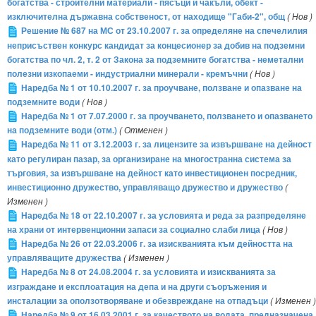
богатства - строителни материали - пясъци и чакъли, обект -
изключителна държавна собственост, от находище "Габи-2", общ
( Нов )
Решение № 687 на МС от 23.10.2007 г. за определяне на спечелилия
неприсъствен конкурс кандидат за концесионер за добив на подземни
богатства по чл. 2, т. 2 от Закона за подземните богатства - неметални
полезни изкопаеми - индустриални минерали - кремъчни
( Нов )
Наредба № 1 от 10.10.2007 г. за проучване, ползване и опазване на
подземните води
( Нов )
Наредба № 1 от 7.07.2000 г. за проучването, ползването и опазването
на подземните води (отм.)
( Отменен )
Наредба № 11 от 3.12.2003 г. за лицензите за извършване на дейност
като регулиран пазар, за организиране на многостранна система за
търговия, за извършване на дейност като инвестиционен посредник,
инвестиционно дружество, управляващо дружество и дружество
(
Изменен )
Наредба № 18 от 22.10.2007 г. за условията и реда за разпределяне
на храни от интервенционни запаси за социално слаби лица
( Нов )
Наредба № 26 от 22.03.2006 г. за изискванията към дейността на
управляващите дружества
( Изменен )
Наредба № 8 от 24.08.2004 г. за условията и изискванията за
изграждане и експлоатация на депа и на други съоръжения и
инсталации за оползотворяване и обезвреждане на отпадъци
( Изменен )
Наредба № 9 от 16.03.2001 г. за качеството на водата, предназначена