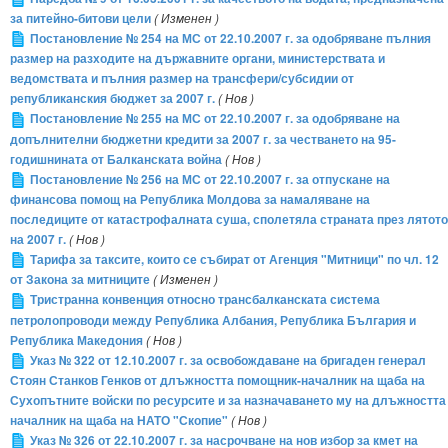
за питейно-битови цели
( Изменен )
Постановление № 254 на МС от 22.10.2007 г. за одобряване пълния
размер на разходите на държавните органи, министерствата и
ведомствата и пълния размер на трансфери/субсидии от
републиканския бюджет за 2007 г.
( Нов )
Постановление № 255 на МС от 22.10.2007 г. за одобряване на
допълнителни бюджетни кредити за 2007 г. за честването на 95-
годишнината от Балканската война
( Нов )
Постановление № 256 на МС от 22.10.2007 г. за отпускане на
финансова помощ на Република Молдова за намаляване на
последиците от катастрофалната суша, сполетяла страната през лятото
на 2007 г.
( Нов )
Тарифа за таксите, които се събират от Агенция "Митници" по чл. 12
от Закона за митниците
( Изменен )
Тристранна конвенция относно трансбалканската система
петролопроводи между Република Албания, Република България и
Република Македония
( Нов )
Указ № 322 от 12.10.2007 г. за освобождаване на бригаден генерал
Стоян Станков Генков от длъжността помощник-началник на щаба на
Сухопътните войски по ресурсите и за назначаването му на длъжността
началник на щаба на НАТО "Скопие"
( Нов )
Указ № 326 от 22.10.2007 г. за насрочване на нов избор за кмет на