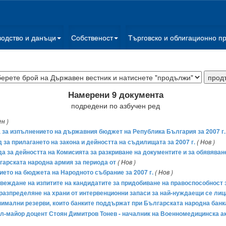
водство и данъци
Собственост
Търговско и облигационно п
Намерени 9 документа
подредени по азбучен ред
н )
та за изпълнението на държавния бюджет на Република България за 2007 г.
д за прилагането на закона и дейността на съдилищата за 2007 г.
( Нов )
ада за дейността на Комисията за разкриване на документите и за обявяв
гарската народна армия за периода от
( Нов )
нието на бюджета на Народното събрание за 2007 г.
( Нов )
провеждане на изпитите на кандидатите за придобиване на правоспособност
а разпределяне на храни от интервенционни запаси за най-нуждаещи се лиц
инимални резерви, които банките поддържат при Българската народна банк
ерал-майор доцент Стоян Димитров Тонев - началник на Военномедицинска 