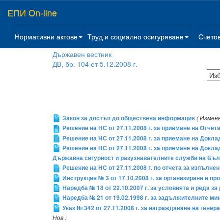
ЕПИ On-line
Нормативни актове
Труд и социално осигуряване
Счето
Държавен вестник
ДВ, бр. 104 от 5.12.2008 г.
Закон за достъп до обществена информация
( Измене
Решение на НС от 27.11.2008 г. за приемане на Отче
Решение на НС от 27.11.2008 г. за приемане на Докла
Решение на НС от 27.11.2008 г. за приемане на Докл
Държавна сигурност и разузнавателните служби на Бъл
Решение на НС от 27.11.2008 г. по отчета за изпълне
Инструкция № 3 от 17.10.2008 г. за организиране и 
Наредба № 18 от 22.10.2007 г. за условията и реда з
Наредба № 21 от 19.02.1998 г. за задължителните м
Указ № 342 от 27.11.2008 г. за награждаване на ген
Нов )