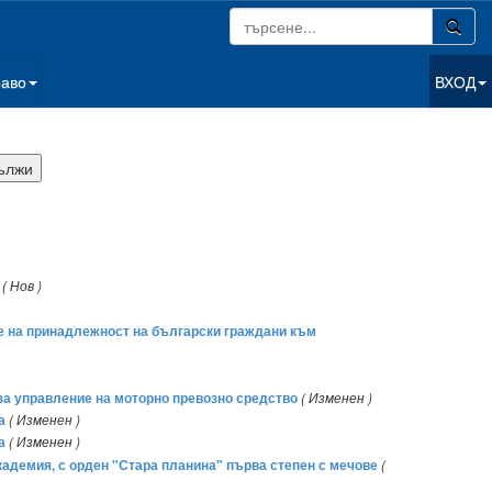
раво
ВХОД
( Нов )
ане на принадлежност на български граждани към
 за управление на моторно превозно средство
( Изменен )
а
( Изменен )
а
( Изменен )
академия, с орден "Стара планина" първа степен с мечове
(