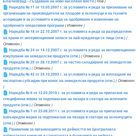
Благоевград - създаване на ново населено място
( Нов )
Наредба № 11 от 15.05.2007 г. за условията и реда за признаване на
организации на производители на плодове и зеленчуци и на техните
асоциации и за условията и реда за одобряване и изменение на
одобрените оперативни програми
( Изменен )
Наредба № 18 от 22.10.2007 г. за условията и реда за разпределяне
на храни от интервенционни запаси за най-нуждаещи се лица (отм.)
(
Отменен )
Наредба № 24 от 14.12.2007 г. за условията и реда за интервенционно
изкупуване на земеделски продукти (отм.)
( Отменен )
Наредба № 25 от 28.12.2007 г. за частно складиране на земеделски
продукти (отм.)
( Отменен )
Наредба № 42 от 24.10.2003 г. за условията и реда за изплащане на
експортни субсидии при износ на земеделски продукти (отм.)
( Отменен
)
Наредба № 6 от 12.03.2010 г. за условията и реда за прилагане на
специфична мярка за подпомагане на пазара в сектора на млечните
продукти (отм.)
( Отменен )
Наредба № 7 от 23.06.2011 г. за условията и реда за прилагане на
извънредни мерки за подпомагане на пазара в сектора на зеленчуците
(отм.)
( Отменен )
Правилник за организацията на дейността на Централната
избирателна комисия и структурата и функциите на нейната