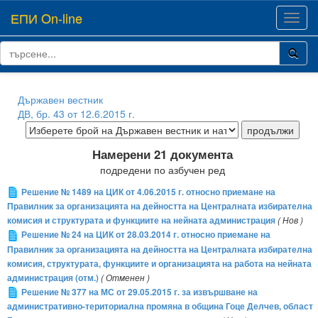
ЕПИ On-line
Toggl
navig
Държавен вестник
ДВ, бр. 43 от 12.6.2015 г.
Намерени 21 документа
подредени по азбучен ред
Решение № 1489 на ЦИК от 4.06.2015 г. относно приемане на
Правилник за организацията на дейността на Централната избирателна
комисия и структурата и функциите на нейната администрация
( Нов )
Решение № 24 на ЦИК от 28.03.2014 г. относно приемане на
Правилник за организацията на дейността на Централната избирателна
комисия, структурата, функциите и организацията на работа на нейната
администрация (отм.)
( Отменен )
Решение № 377 на МС от 29.05.2015 г. за извършване на
административно-териториална промяна в община Гоце Делчев, област