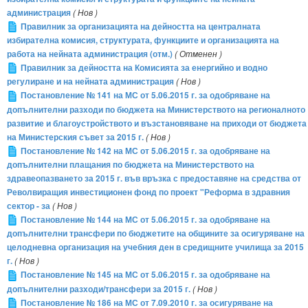
администрация
( Нов )
Правилник за организацията на дейността на централната
избирателна комисия, структурата, функциите и организацията на
работа на нейната администрация (отм.)
( Отменен )
Правилник за дейността на Комисията за енергийно и водно
регулиране и на нейната администрация
( Нов )
Постановление № 141 на МС от 5.06.2015 г. за одобряване на
допълнителни разходи по бюджета на Министерството на регионалното
развитие и благоустройството и възстановяване на приходи от бюджета
на Министерския съвет за 2015 г.
( Нов )
Постановление № 142 на МС от 5.06.2015 г. за одобряване на
допълнителни плащания по бюджета на Министерството на
здравеопазването за 2015 г. във връзка с предоставяне на средства от
Револвиращия инвестиционен фонд по проект "Реформа в здравния
сектор - за
( Нов )
Постановление № 144 на МС от 5.06.2015 г. за одобряване на
допълнителни трансфери по бюджетите на общините за осигуряване на
целодневна организация на учебния ден в средищните училища за 2015
г.
( Нов )
Постановление № 145 на МС от 5.06.2015 г. за одобряване на
допълнителни разходи/трансфери за 2015 г.
( Нов )
Постановление № 186 на МС от 7.09.2010 г. за осигуряване на