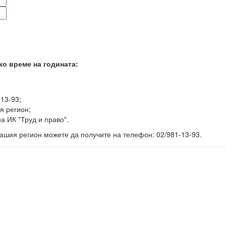
ко време на годината:
-13-93;
я регион;
а ИК "Труд и право".
ашия регион можете да получите на телефон: 02/981-13-93.