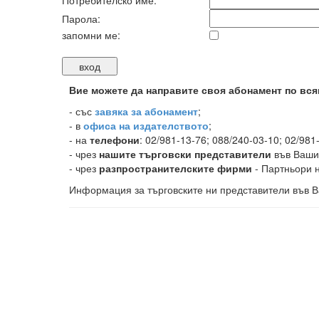
Потребителско име:
Парола:
запомни ме:
Вие можете да направите своя абонамент по вся
-
със
завяка за абонамент
;
- в
офиса на издателството
;
- на
телефони
: 02/981-13-76; 088/240-03-10; 02/981
- чрез
нашите търговски представители
във Ваши
- чрез
разпространителските фирми
- Партньори н
Информация за търговските ни представители във В