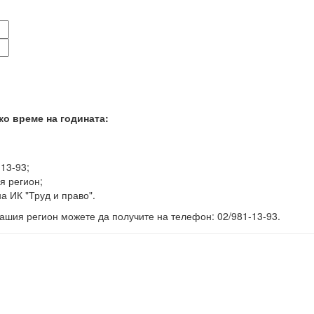
ко време на годината:
-13-93;
я регион;
а ИК "Труд и право".
ашия регион можете да получите на телефон: 02/981-13-93.