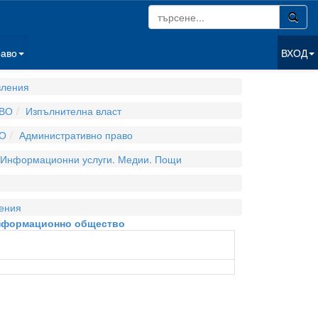
раво
ВХОД
вления
ВО
Изпълнителна власт
О
Административно право
Информационни услуги. Медии. Пощи
ения
 информационно общество