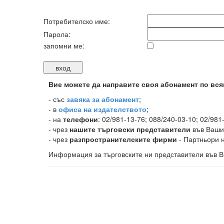
Потребителско име:
Парола:
запомни ме:
Вие можете да направите своя абонамент по вся
-
със
завяка за абонамент
;
- в
офиса на издателството
;
- на
телефони
: 02/981-13-76; 088/240-03-10; 02/981
- чрез
нашите търговски представители
във Ваши
- чрез
разпространителските фирми
- Партньори н
Информация за търговските ни представители във В