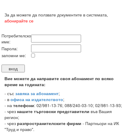
За да можете да ползвате документите в системата,
абонирайте се
Потребителско
име:
Парола:
запомни ме:
Вие можете да направите своя абонамент по всяко
време на годината:
-
със
завяка за абонамент
;
- в
офиса на издателството
;
- на
телефони
: 02/981-13-76; 088/240-03-10; 02/981-13-93;
- чрез
нашите търговски представители
във Вашия
регион;
- чрез
разпространителските фирми
- Партньори на ИК
"Труд и право".