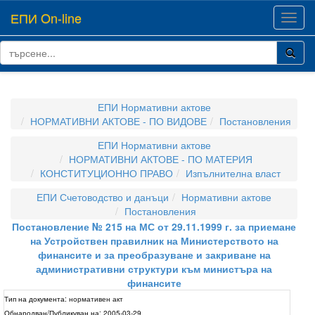
ЕПИ On-line
Toggl
navig
ЕПИ Нормативни актове
НОРМАТИВНИ АКТОВЕ - ПО ВИДОВЕ
Постановления
ЕПИ Нормативни актове
НОРМАТИВНИ АКТОВЕ - ПО МАТЕРИЯ
КОНСТИТУЦИОННО ПРАВО
Изпълнителна власт
ЕПИ Счетоводство и данъци
Нормативни актове
Постановления
Постановление № 215 на МС от 29.11.1999 г. за приемане
на Устройствен правилник на Министерството на
финансите и за преобразуване и закриване на
административни структури към министъра на
финансите
Тип на документа:
нормативен акт
Обнародван/Публикуван на:
2005-03-29