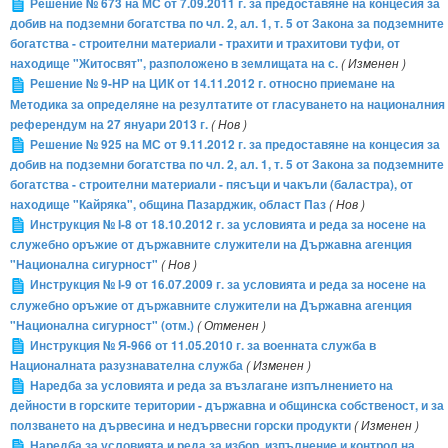
Решение № 673 на МС от 7.09.2011 г. за предоставяне на концесия за
добив на подземни богатства по чл. 2, ал. 1, т. 5 от Закона за подземните
богатства - строителни материали - трахити и трахитови туфи, от
находище "Житосвят", разположено в землищата на с.
( Изменен )
Решение № 9-НР на ЦИК от 14.11.2012 г. относно приемане на
Методика за определяне на резултатите от гласуването на националния
референдум на 27 януари 2013 г.
( Нов )
Решение № 925 на МС от 9.11.2012 г. за предоставяне на концесия за
добив на подземни богатства по чл. 2, ал. 1, т. 5 от Закона за подземните
богатства - строителни материали - пясъци и чакъли (баластра), от
находище "Кайряка", община Пазарджик, област Паз
( Нов )
Инструкция № I-8 от 18.10.2012 г. за условията и реда за носене на
служебно оръжие от държавните служители на Държавна агенция
"Национална сигурност"
( Нов )
Инструкция № I-9 от 16.07.2009 г. за условията и реда за носене на
служебно оръжие от държавните служители на Държавна агенция
"Национална сигурност" (отм.)
( Отменен )
Инструкция № Я-966 от 11.05.2010 г. за военната служба в
Националната разузнавателна служба
( Изменен )
Наредба за условията и реда за възлагане изпълнението на
дейности в горските територии - държавна и общинска собственост, и за
ползването на дървесина и недървесни горски продукти
( Изменен )
Наредба за условията и реда за избор, изпълнение и контрол на