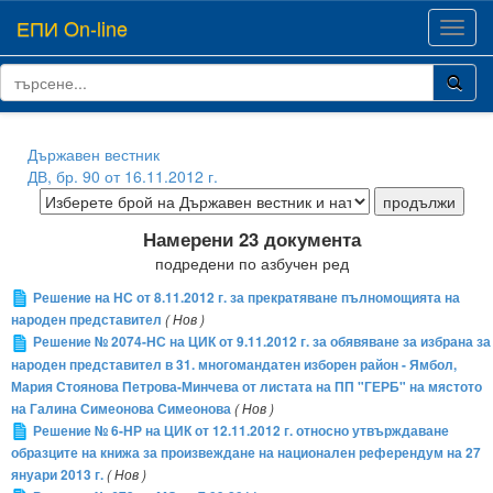
ЕПИ On-line
Toggl
navig
Държавен вестник
ДВ, бр. 90 от 16.11.2012 г.
Намерени 23 документа
подредени по азбучен ред
Решение на НС от 8.11.2012 г. за прекратяване пълномощията на
народен представител
( Нов )
Решение № 2074-НС на ЦИК от 9.11.2012 г. за обявяване за избрана за
народен представител в 31. многомандатен изборен район - Ямбол,
Мария Стоянова Петрова-Минчева от листата на ПП "ГЕРБ" на мястото
на Галина Симеонова Симеонова
( Нов )
Решение № 6-НР на ЦИК от 12.11.2012 г. относно утвърждаване
образците на книжа за произвеждане на национален референдум на 27
януари 2013 г.
( Нов )