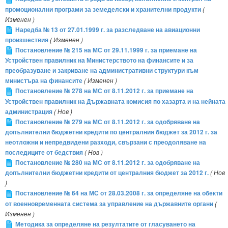
промоционални програми за земеделски и хранителни продукти
(
Изменен )
Наредба № 13 от 27.01.1999 г. за разследване на авиационни
произшествия
( Изменен )
Постановление № 215 на МС от 29.11.1999 г. за приемане на
Устройствен правилник на Министерството на финансите и за
преобразуване и закриване на административни структури към
министъра на финансите
( Изменен )
Постановление № 278 на МС от 8.11.2012 г. за приемане на
Устройствен правилник на Държавната комисия по хазарта и на нейната
администрация
( Нов )
Постановление № 279 на МС от 8.11.2012 г. за одобряване на
допълнителни бюджетни кредити по централния бюджет за 2012 г. за
неотложни и непредвидени разходи, свързани с преодоляване на
последиците от бедствия
( Нов )
Постановление № 280 на МС от 8.11.2012 г. за одобряване на
допълнителни бюджетни кредити от централния бюджет за 2012 г.
( Нов
)
Постановление № 64 на МС от 28.03.2008 г. за определяне на обекти
от военновременната система за управление на държавните органи
(
Изменен )
Методика за определяне на резултатите от гласуването на