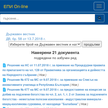
ЕПИ On-line
Toggl
navig
Държавен вестник
ДВ, бр. 58 от 13.7.2018 г.
Намерени 21 документа
подредени по азбучен ред
Решение на НС от 11.07.2018 г. за приемане на Процедурни правила
по прилагането на чл. 128 от Правилника за организацията и дейността
на Народното събрание
( Нов )
Решение № 472 на МС от 9.07.2018 г. за приемане на Списък на
иновативните училища в Република България
( Нов )
Решение № 477 на МС от 9.07.2018 г. за предоставяне на концесия за
добив на подземни богатства по чл. 2, ал. 1, т. 2 от Закона за подземните
богатства - неметални полезни изкопаеми - индустриални минерали -
кварц-каолинова суровина, от находище "Балабана"
( Нов )