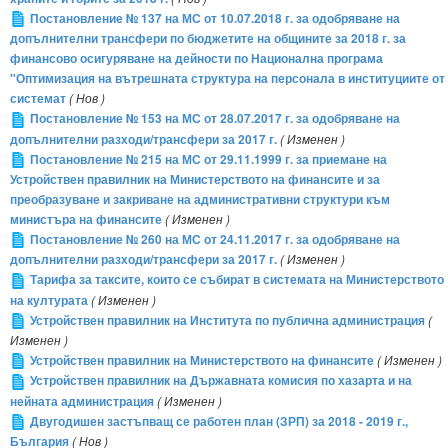
Постановление № 137 на МС от 10.07.2018 г. за одобряване на
допълнителни трансфери по бюджетите на общините за 2018 г. за
финансово осигуряване на дейности по Национална програма
"Оптимизация на вътрешната структура на персонала в институциите от
системат
( Нов )
Постановление № 153 на МС от 28.07.2017 г. за одобряване на
допълнителни разходи/трансфери за 2017 г.
( Изменен )
Постановление № 215 на МС от 29.11.1999 г. за приемане на
Устройствен правилник на Министерството на финансите и за
преобразуване и закриване на административни структури към
министъра на финансите
( Изменен )
Постановление № 260 на МС от 24.11.2017 г. за одобряване на
допълнителни разходи/трансфери за 2017 г.
( Изменен )
Тарифа за таксите, които се събират в системата на Министерството
на културата
( Изменен )
Устройствен правилник на Института по публична администрация
(
Изменен )
Устройствен правилник на Министерството на финансите
( Изменен )
Устройствен правилник на Държавната комисия по хазарта и на
нейната администрация
( Изменен )
Двугодишен застъпващ се работен план (ЗРП) за 2018 - 2019 г.,
България
( Нов )