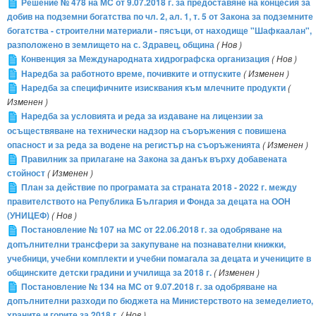
Решение № 478 на МС от 9.07.2018 г. за предоставяне на концесия за
добив на подземни богатства по чл. 2, ал. 1, т. 5 от Закона за подземните
богатства - строителни материали - пясъци, от находище "Шафкаалан",
разположено в землището на с. Здравец, община
( Нов )
Конвенция за Международната хидрографска организация
( Нов )
Наредба за работното време, почивките и отпуските
( Изменен )
Наредба за специфичните изисквания към млечните продукти
(
Изменен )
Наредба за условията и реда за издаване на лицензии за
осъществяване на технически надзор на съоръжения с повишена
опасност и за реда за водене на регистър на съоръженията
( Изменен )
Правилник за прилагане на Закона за данък върху добавената
стойност
( Изменен )
План за действие по програмата за страната 2018 - 2022 г. между
правителството на Република България и Фонда за децата на ООН
(УНИЦЕФ)
( Нов )
Постановление № 107 на МС от 22.06.2018 г. за одобряване на
допълнителни трансфери за закупуване на познавателни книжки,
учебници, учебни комплекти и учебни помагала за децата и учениците в
общинските детски градини и училища за 2018 г.
( Изменен )
Постановление № 134 на МС от 9.07.2018 г. за одобряване на
допълнителни разходи по бюджета на Министерството на земеделието,
храните и горите за 2018 г.
( Нов )