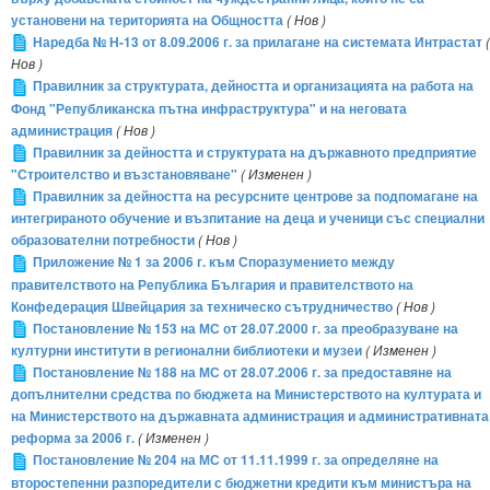
установени на територията на Общността
( Нов )
Наредба № Н-13 от 8.09.2006 г. за прилагане на системата Интрастат
(
Нов )
Правилник за структурата, дейността и организацията на работа на
Фонд "Републиканска пътна инфраструктура" и на неговата
администрация
( Нов )
Правилник за дейността и структурата на държавното предприятие
"Строителство и възстановяване"
( Изменен )
Правилник за дейността на ресурсните центрове за подпомагане на
интегрираното обучение и възпитание на деца и ученици със специални
образователни потребности
( Нов )
Приложение № 1 за 2006 г. към Споразумението между
правителството на Република България и правителството на
Конфедерация Швейцария за техническо сътрудничество
( Нов )
Постановление № 153 на МС от 28.07.2000 г. за преобразуване на
културни институти в регионални библиотеки и музеи
( Изменен )
Постановление № 188 на МС от 28.07.2006 г. за предоставяне на
допълнителни средства по бюджета на Министерството на културата и
на Министерството на държавната администрация и административната
реформа за 2006 г.
( Изменен )
Постановление № 204 на МС от 11.11.1999 г. за определяне на
второстепенни разпоредители с бюджетни кредити към министъра на