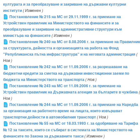
културата и за преобразуване и закриване на държавни културни
институти
( Изменен )
Постановление № 215 на МС от 29.11.1999 г. за приемане на
Устройствен правилник на Министерството на финансите и за
преобразуване и закриване на административни структури към
министъра на финансите
( Изменен )
Постановление № 240 на МС от 8.08.2006 г. за приемане на Правилник
за структурата, дейността и организацията на работа на Фонд
"Републиканска пътна инфраструктура" и на неговата администрация
(
Нов )
Постановление № 242 на МС от 11.09.2006 г. за разрешаване на
бюджетни кредити за сметка на държавни инвестиционни заеми по
бюджета на Министерството на транспорта
( Нов )
Постановление № 243 на МС от 11.09.2006 г. за приемане на
Устройствен правилник на Държавната агенция за българите в чужбина
(
Нов )
Постановление № 244 на МС от 11.09.2006 г. за приемане на Наредба
за организация на работното време на лицата, които извършват
транспортни дейности в автомобилния транспорт
( Нов )
Постановление № 55 на МС от 18.03.1993 г. за одобряване на Тарифа
№ 12 за таксите, които се събират в системата на Министерството на
финансите по Закона за държавните такси
( Изменен )