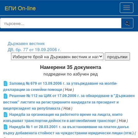
ЕПИ On-line
Toggl
navig
Държавен вестник
ДВ, бр. 77 от 19.09.2006 г.
Намерени 35 документа
подредени по азбучен ред
Заповед № 679 от 13.09.2006 г. за утвърждаване на молби-
декларации за семейни помощи
( Нов )
Решение № 112 на ЦИК от 17.09.2006 г. за обнародване в "Държавен
вестник" листите на регистрираните кандидати за президент и
вицепрезидент на републиката
( Нов )
Наредба за организация на работното време на лицата, които
извършват транспортни дейности в автомобилния транспорт
( Нов )
Наредба № 1 от 28.03.2001 г. за възстановяване на платен данък
върху добавената стойност на чуждестранни юридически лицан (отм.)
(