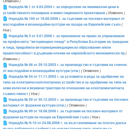
Отменен )
Наредба № 1 от 4.04.2004 г. за определяне на минимални цени в
устройственото планиране и инвестиционното проектиране
( Изменен )
Наредба № 100 от 18.08.2006 г. за търговия на посевен материал от
маслодайни и влакнодайни култури на пазара на Европейския съюз
(
Нов )
Наредба № 3 от 3.01.2006 г. за признаване на право за упражняване
на професията "ветеринарен лекар" в Република България на граждани
и лица, придобили ветеринарномедицинско образование и/или
правоспособност в държави-членки на европейското икономическо пр
(
Изменен )
Наредба № 46 от 29.10.2003 г. за производство и търговия на семена
от маслодайни и влакнодайни култури (отм.)
( Отменен )
Наредба № 54 от 11.11.2003 г. за условията и реда за одобрение на
типа на електрическо/електронно устройство и за одобрение на типа на
нови колесни и верижни трактори по отношение на електромагнитната
съвместимост
( Нов )
Наредба № 59 от 30.12.2003 г. за производство и търговия на посевен
материал от фуражни култури (отм.)
( Отменен )
Наредба № 99 от 18.08.2006 г. за търговия на посевен материал от
фуражни култури на пазара на Европейския съюз
( Нов )
Наредба № Н-10 от 24.08.2006 г. за възстановяване на платен данък
върху добавената стойност на чуждестранни лица, които не са