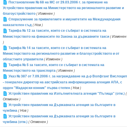
Постановление № 68 на МС от 29.03.2006 г. за приемане на
Устройствен правилник на Министерството на регионалното развитие и
благоустройството
( Изменен )
Споразумение за привилегиите и имунитетите на Международния
наказателен съд
( Нов )
Тарифа № 12 за таксите, които се събират в системата на
Министерството на финансите по Закона за държавните такси
( Изменен
)
Тарифа № 14 за таксите, които се събират в системата на
Министерството на регионалното развитие и благоустройството и от
областните управители
( Изменен )
Тарифа № 5 за таксите, които се събират в системата на
Министерството на транспорта
( Изменен )
Указ № 387 от 7.09.2006 г. за награждаване на д-р Волфганг Вислоцил
- генерален директор на австрийската информационна агенция АПА, с
орден "Мадарски конник" първа степен
( Нов )
Устройствен правилник на Изпълнителната агенция "Пътища" (отм.)
(
Отменен )
Устройствен правилник на Държавната агенция за българите в
чужбина
( Нов )
Устройствен правилник на Държавната агенция за българите в
чужбина (отм.)
( Отменен )