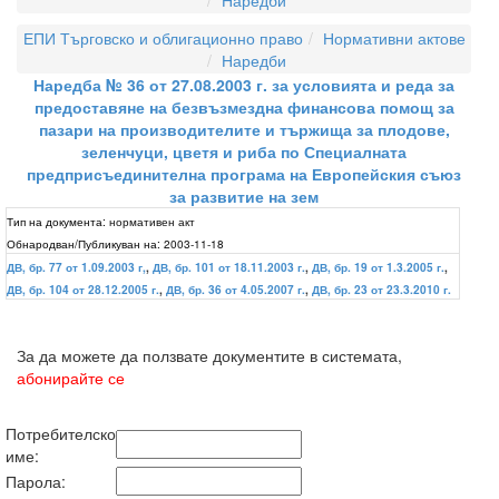
Наредби
ЕПИ Търговско и облигационно право
Нормативни актове
Наредби
Наредба № 36 от 27.08.2003 г. за условията и реда за
предоставяне на безвъзмездна финансова помощ за
пазари на производителите и тържища за плодове,
зеленчуци, цветя и риба по Специалната
предприсъединителна програма на Европейския съюз
за развитие на зем
Тип на документа:
нормативен акт
Обнародван/Публикуван на:
2003-11-18
ДВ, бр. 77 от 1.09.2003 г,
,
ДВ, бр. 101 от 18.11.2003 г.
,
ДВ, бр. 19 от 1.3.2005 г.
,
ДВ, бр. 104 от 28.12.2005 г.
,
ДВ, бр. 36 от 4.05.2007 г.
,
ДВ, бр. 23 от 23.3.2010 г.
За да можете да ползвате документите в системата,
абонирайте се
Потребителско
име:
Парола: