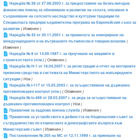
Наредба № 38 от 27.08.2003 г. за предоставяне на безвъзмездна
финансова помощ за обновяване и развитие на селата, опазване и
съхраняване на селското наследство и културни традиции по
Специалната предприсъединителна програма на Европейския съюз за
развитие
( Изменен )
Наредба № 45 от 30.11.2001 г. за правилата за номериране на
международните и на вътрешните пътнически и товарни влакове
(
Изменен )
Наредба № 8 от 14.09.1987 г. за проучване на авариите в
строителството (отм.)
( Отменен )
Наредба № Н-1 от 16.04.2007 г. за регистрация и отчет на моторните
превозни средства в системата на Министерството на извънредните
ситуации
( Нов )
Наредба № I-117 от 15.05.2003 г. за осъществяване на държавен
противопожарен контрол (отм.)
( Отменен )
Наредба № Iз-489 от 28.03.2007 г. за реда за осъществяване на
държавен противопожарен контрол
( Нов )
Правилник за кадрова военна служба
( Изменен )
Правилник за устройството и дейността на Националния съвет за
сътрудничество по етническите и демографските въпроси към
Министерския съвет
( Изменен )
Постановление № 205 на МС от 12.11.1999 г. за приемане на