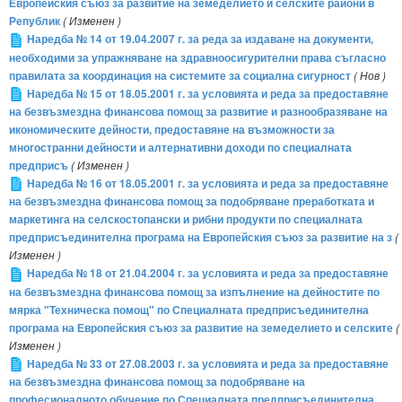
Европейския съюз за развитие на земеделието и селските райони в
Републик
( Изменен )
Наредба № 14 от 19.04.2007 г. за реда за издаване на документи,
необходими за упражняване на здравноосигурителни права съгласно
правилата за координация на системите за социална сигурност
( Нов )
Наредба № 15 от 18.05.2001 г. за условията и реда за предоставяне
на безвъзмездна финансова помощ за развитие и разнообразяване на
икономическите дейности, предоставяне на възможности за
многостранни дейности и алтернативни доходи по специалната
предприсъ
( Изменен )
Наредба № 16 от 18.05.2001 г. за условията и реда за предоставяне
на безвъзмездна финансова помощ за подобряване преработката и
маркетинга на селскостопански и рибни продукти по специалната
предприсъединителна програма на Европейския съюз за развитие на з
(
Изменен )
Наредба № 18 от 21.04.2004 г. за условията и реда за предоставяне
на безвъзмездна финансова помощ за изпълнение на дейностите по
мярка "Техническа помощ" по Специалната предприсъединителна
програма на Европейския съюз за развитие на земеделието и селските
(
Изменен )
Наредба № 33 от 27.08.2003 г. за условията и реда за предоставяне
на безвъзмездна финансова помощ за подобряване на
професионалното обучение по Специалната предприсъединителна