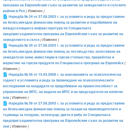
програма на Европейския съюз за развитие на земеделието и селските
райони в Реп
( Изменен )
Наредба № 34 от 27.08.2003 г. за условията и реда за предоставяне
на безвъзмездна финансова помощ за развитие и подобряване на
междуселищната инфраструктура по Специалната
предприсъединителна програма на Европейския съюз за развитие на
земеделието и селск
( Изменен )
Наредба № 35 от 27.08.2003 г. за условията и реда за предоставяне
на безвъзмездна финансова помощ за лесовъдство, залесяване на
земеделски земи, инвестиции в горски стопанства, преработка и
маркетинг на горски продукти по Специалната програма на Европейск
(
Изменен )
Наредба № 36 от 15.05.2006 г. за изискванията за психологическа
годност и условията и реда за провеждане на психологическите
изследвания на кандидати за придобиване на правоспособност за
управление на МПС, на водачи на МПС и на председатели на изпитни
ком
( Изменен )
Наредба № 36 от 27.08.2003 г. за условията и реда за предоставяне
на безвъзмездна финансова помощ за пазари на производителите и
тържища за плодове, зеленчуци, цветя и риба по Специалната
предприсъединителна програма на Европейския съюз за развитие на
зем
( Изменен )