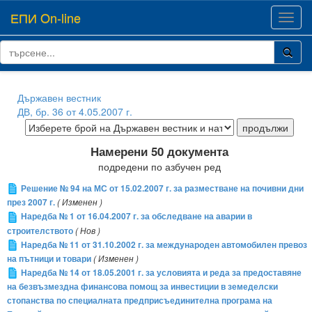
ЕПИ On-line
Toggl
navig
Държавен вестник
ДВ, бр. 36 от 4.05.2007 г.
Намерени 50 документа
подредени по азбучен ред
Решение № 94 на МС от 15.02.2007 г. за разместване на почивни дни
през 2007 г.
( Изменен )
Наредба № 1 от 16.04.2007 г. за обследване на аварии в
строителството
( Нов )
Наредба № 11 от 31.10.2002 г. за международен автомобилен превоз
на пътници и товари
( Изменен )
Наредба № 14 от 18.05.2001 г. за условията и реда за предоставяне
на безвъзмездна финансова помощ за инвестиции в земеделски
стопанства по специалната предприсъединителна програма на