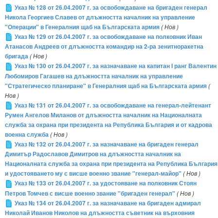
Указ № 128 от 26.04.2007 г. за освобождаване на бригаден генерал
Никола Георгиев Славев от длъжността началник на управление
"Операции" в Генералния щаб на Българската армия
( Нов )
Указ № 129 от 26.04.2007 г. за освобождаване на полковник Иван
Атанасов Андреев от длъжността командир на 2-ра зенитноракетна
бригада
( Нов )
Указ № 130 от 26.04.2007 г. за назначаване на капитан I ранг Валентин
Любомиров Гагашев на длъжността началник на управление
"Стратегическо планиране" в Генералния щаб на Българската армия
(
Нов )
Указ № 131 от 26.04.2007 г. за освобождаване на генерал-лейтенант
Румен Ангелов Миланов от длъжността началник на Националната
служба за охрана при президента на Република България и от кадрова
военна служба
( Нов )
Указ № 132 от 26.04.2007 г. за назначаване на бригаден генерал
Димитър Радославов Димитров на длъжността началник на
Националната служба за охрана при президента на Република България
и удостояването му с висше военно звание "генерал-майор"
( Нов )
Указ № 133 от 26.04.2007 г. за удостояване на полковник Стоян
Петров Томчев с висше военно звание "бригаден генерал"
( Нов )
Указ № 134 от 26.04.2007 г. за назначаване на бригаден адмирал
Николай Иванов Николов на длъжността съветник на върховния