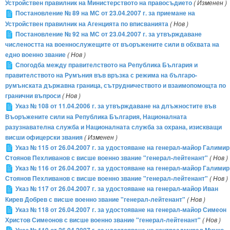
Устройствен правилник на Министерството на правосъдието
( Изменен )
Постановление № 89 на МС от 23.04.2007 г. за приемане на
Устройствен правилник на Агенцията по вписванията
( Нов )
Постановление № 92 на МС от 23.04.2007 г. за утвърждаване
числеността на военнослужещите от въоръжените сили в обхвата на
едно военно звание
( Нов )
Спогодба между правителството на Република България и
правителството на Румъния във връзка с режима на българо-
румънската държавна граница, сътрудничеството и взаимопомощта по
гранични въпроси
( Нов )
Указ № 108 от 11.04.2006 г. за утвърждаване на длъжностите във
Въоръжените сили на Република България, Националната
разузнавателна служба и Националната служба за охрана, изискващи
висши офицерски звания
( Изменен )
Указ № 115 от 26.04.2007 г. за удостояване на генерал-майор Галимир
Стоянов Пехливанов с висше военно звание "генерал-лейтенант"
( Нов )
Указ № 116 от 26.04.2007 г. за удостояване на генерал-майор Галимир
Стоянов Пехливанов с висше военно звание "генерал-лейтенант"
( Нов )
Указ № 117 от 26.04.2007 г. за удостояване на генерал-майор Иван
Кирев Добрев с висше военно звание "генерал-лейтенант"
( Нов )
Указ № 118 от 26.04.2007 г. за удостояване на генерал-майор Симеон
Христов Симеонов с висше военно звание "генерал-лейтенант"
( Нов )