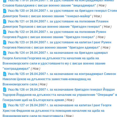
Указ № 119 от 26.04.2007 г. за удостояване на контраадмирал Минко
Славов Кавалджиев с висше военно звание "вицеадмирал"
( Нов )
Указ № 120 от 26.04.2007 г. за удостояване на бригаден генерал Стоян
Димитров Тонев с висше военно звание "генерал-майор"
( Нов )
Указ № 121 от 26.04.2007 г. за удостояване на полковник Пламен
Димитров Торлаков с висше военно звание "бригаден генерал"
( Нов )
Указ № 122 от 26.04.2007 г. за удостояване на полковник Румен
Георгиев Радев с висше военно звание "бригаден генерал"
( Нов )
Указ № 123 от 26.04.2007 г. за удостояване на капитан I ранг Румен
Георгиев Николов с висше военно звание "бригаден адмирал"
( Нов )
Указ № 124 от 26.04.2007 г. за назначаване на бригаден адмирал
Георги Ангелов Георгиев на длъжността началник на щаба на
Военноморските сили и удостояването му с висше военно звание
"контраадмирал"
( Нов )
Указ № 125 от 26.04.2007 г. за назначаване на контраадмирал Симеон
Николов Цеков на длъжността заместник-командващ на
Военноморските сили
( Нов )
Указ № 126 от 26.04.2007 г. за назначаване бригаден генерал Йордан
Тодоров Йорданов на длъжността началник на управление "Операции" в
Генералния щаб на Българската армия
( Нов )
Указ № 127 от 26.04.2007 г. за назначаване на капитан I ранг Георги
Христов Фиданов на длъжността помощник-началник на щаба на
Военноморските сили по подготовката
( Нов )