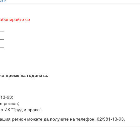
26 г.
абонирайте се
ко време на годината:
-13-93;
я регион;
а ИК "Труд и право".
ашия регион можете да получите на телефон: 02/981-13-93.