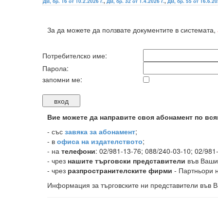
ДВ, бр. 16 от 10.2.2026 г.
,
ДВ, бр. 32 от 1.4.2026 г.
,
ДВ, бр. 55 от 16.6.20
За да можете да ползвате документите в системата,
Потребителско име:
Парола:
запомни ме:
Вие можете да направите своя абонамент по вся
-
със
завяка за абонамент
;
- в
офиса на издателството
;
- на
телефони
: 02/981-13-76; 088/240-03-10; 02/981
- чрез
нашите търговски представители
във Ваши
- чрез
разпространителските фирми
- Партньори н
Информация за търговските ни представители във В