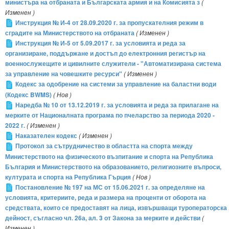
министъра на отбраната и Българската армия и на Комисията з
(
Изменен )
Инструкция № И-4 от 28.09.2020 г. за пропускателния режим в
сградите на Министерството на отбраната
( Изменен )
Инструкция № И-5 от 5.09.2017 г. за условията и реда за
организиране, поддържане и достъп до електронния регистър на
военнослужещите и цивилните служители - "Автоматизирана система
за управление на човешките ресурси"
( Изменен )
Кодекс за одобрение на системи за управление на баластни води
(Кодекс BWMS)
( Нов )
Наредба № 10 от 13.12.2019 г. за условията и реда за прилагане на
мерките от Националната програма по пчеларство за периода 2020 -
2022 г.
( Изменен )
Наказателен кодекс
( Изменен )
Протокол за сътрудничество в областта на спорта между
Министерството на физическото възпитание и спорта на Република
България и Министерството на образованието, религиозните въпроси,
културата и спорта на Република Гърция
( Нов )
Постановление № 197 на МС от 15.06.2021 г. за определяне на
условията, критериите, реда и размера на проценти от оборота на
средствата, които се предоставят на лица, извършващи туроператорска
дейност, съгласно чл. 26а, ал. 3 от Закона за мерките и действи
(
Изменен )