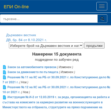
ЕПИ On-line
Toggl
navig
Държавен вестник
ДВ, бр. 84 от 8.10.2021 г.
Намерени 15 документа
подредени по азбучен ред
Закон за автомобилните превози
( Изменен )
Закон за движението по пътищата
( Изменен )
Решение № 11 на КС на РБ от 30.09.2021 г. по Конституционно дело №
7 от 2021 г.
( Нов )
Решение № 12 на КС на РБ от 30.09.2021 г. по Конституционно дело №
10 от 2021 г.
( Нов )
Инструкция № И-2 от 12.03.2019 г. за реда, организацията на работа и
състава на комисиите за кариерно развитие на военнослужещите в
Министерството на отбраната, структурите на пряко подчинение на