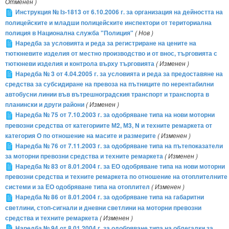
Отменен )
Инструкция № Iз-1813 от 6.10.2006 г. за организация на дейността на
полицейските и младши полицейските инспектори от териториална
полиция в Национална служба "Полиция"
( Нов )
Наредба за условията и реда за регистриране на цените на
тютюневите изделия от местно производство и от внос, търговията с
тютюневи изделия и контрола върху търговията
( Изменен )
Наредба № 3 от 4.04.2005 г. за условията и реда за предоставяне на
средства за субсидиране на превоза на пътниците по нерентабилни
автобусни линии във вътрешноградския транспорт и транспорта в
планински и други райони
( Изменен )
Наредба № 75 от 7.10.2003 г. за одобряване типа на нови моторни
превозни средства от категориите М2, М3, N и техните ремаркета от
категория О по отношение на масите и размерите
( Изменен )
Наредба № 76 от 7.11.2003 г. за одобряване типа на пътепоказатели
за моторни превозни средства и техните ремаркета
( Изменен )
Наредба № 83 от 8.01.2004 г. за ЕО одобряване типа на нови моторни
превозни средства и техните ремаркета по отношение на отоплителните
системи и за ЕО одобряване типа на отоплител
( Изменен )
Наредба № 86 от 8.01.2004 г. за одобряване типа на габаритни
светлини, стоп-сигнали и дневни светлини на моторни превозни
средства и техните ремаркета
( Изменен )
Наредба № 94 от 8.01.2004 г. за одобряване типа на облегалки за