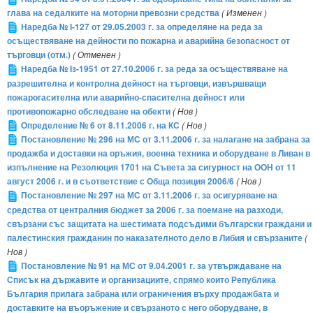
глава на седалките на моторни превозни средства
( Изменен )
Наредба № I-127 от 29.05.2003 г. за определяне на реда за
осъществяване на дейности по пожарна и аварийна безопасност от
търговци (отм.)
( Отменен )
Наредба № Iз-1951 от 27.10.2006 г. за реда за осъществяване на
разрешителна и контролна дейност на търговци, извършващи
пожарогасителна или аварийно-спасителна дейност или
противопожарно обследване на обекти
( Нов )
Определение № 6 от 8.11.2006 г. на КС
( Нов )
Постановление № 296 на МС от 3.11.2006 г. за налагане на забрана за
продажба и доставки на оръжия, военна техника и оборудване в Ливан в
изпълнение на Резолюция 1701 на Съвета за сигурност на ООН от 11
август 2006 г. и в съответствие с Обща позиция 2006/6
( Нов )
Постановление № 297 на МС от 3.11.2006 г. за осигуряване на
средства от централния бюджет за 2006 г. за поемане на разходи,
свързани със защитата на шестимата подсъдими български граждани и
палестинския гражданин по наказателното дело в Либия и свързаните
(
Нов )
Постановление № 91 на МС от 9.04.2001 г. за утвърждаване на
Списък на държавите и организациите, спрямо които Република
България прилага забрана или ограничения върху продажбата и
доставките на въоръжение и свързаното с него оборудване, в