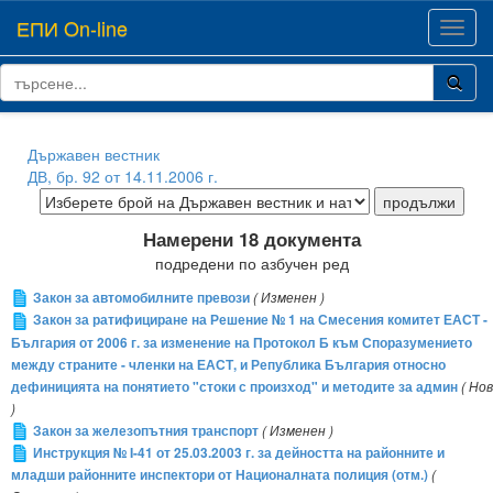
ЕПИ On-line
Toggl
navig
Държавен вестник
ДВ, бр. 92 от 14.11.2006 г.
Намерени 18 документа
подредени по азбучен ред
Закон за автомобилните превози
( Изменен )
Закон за ратифициране на Решение № 1 на Смесения комитет ЕАСТ -
България от 2006 г. за изменение на Протокол Б към Споразумението
между страните - членки на ЕАСТ, и Република България относно
дефиницията на понятието "стоки с произход" и методите за админ
( Нов
)
Закон за железопътния транспорт
( Изменен )
Инструкция № I-41 от 25.03.2003 г. за дейността на районните и
младши районните инспектори от Националната полиция (отм.)
(