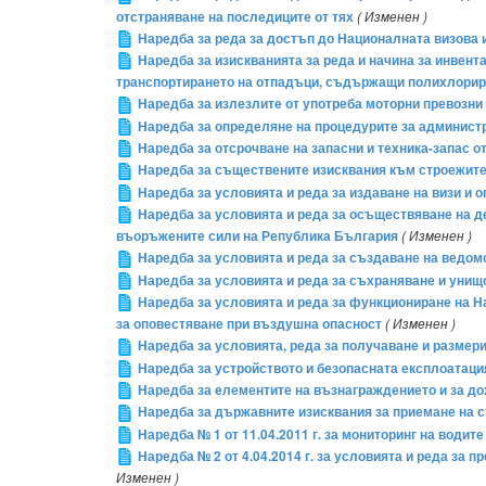
отстраняване на последиците от тях
( Изменен )
Наредба за реда за достъп до Националната визова
Наредба за изискванията за реда и начина за инвен
транспортирането на отпадъци, съдържащи полихлори
Наредба за излезлите от употреба моторни превозни
Наредба за определяне на процедурите за админист
Наредба за отсрочване на запасни и техника-запас 
Наредба за съществените изисквания към строежите
Наредба за условията и реда за издаване на визи и 
Наредба за условията и реда за осъществяване на де
въоръжените сили на Република България
( Изменен )
Наредба за условията и реда за създаване на ведо
Наредба за условията и реда за съхраняване и унищо
Наредба за условията и реда за функциониране на Н
за оповестяване при въздушна опасност
( Изменен )
Наредба за условията, реда за получаване и размери
Наредба за устройството и безопасната експлоатац
Наредба за елементите на възнаграждението и за до
Наредба за държавните изисквания за приемане на 
Наредба № 1 от 11.04.2011 г. за мониторинг на водите
Наредба № 2 от 4.04.2014 г. за условията и реда за 
Изменен )