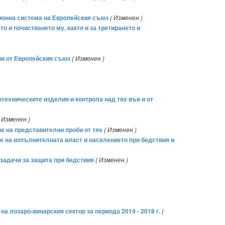
ионна система на Европейския съюз
( Изменен )
 и почистването му, както и за третирането и
ни от Европейския съюз
( Изменен )
техническите изделия и контрола над тях във и от
( Изменен )
не на представителни проби от тях
( Изменен )
е на изпълнителната власт и населението при бедствия и
 задачи за защита при бедствия
( Изменен )
а лозаро-винарския сектор за периода 2014 - 2018 г.
(