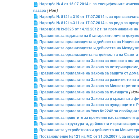
Наредба № 4 от 15.07.2014 г. за специфичните изиск
пазара
( Нов )
Наредба № 8121з-310 от 17.07.2014 г. за преназнач
Наредба № 8121з-311 от 17.07.2014 г. за реда за п
Наредба № Iз-2525 от 14.12.2012 г. за преминаване 
Правилник за издаване на българските лични докум
Правилник за организацията и дейността на Национа
Правилник за организацията и дейността на Междув
Правилник за организацията на дейността на Съвета
Правилник за прилагане на Закона за военната поли
Правилник за прилагане на Закона за ветеринарном
Правилник за прилагане на Закона за защита от дом
Правилник за прилагане на Закона за развитието на
Правилник за прилагане на Закона за Министерството
Правилник за прилагане на Закона за пътищата
( Изм
Правилник за прилагане на Закона за държавната ф
Правилник за прилагане на Закона за чужденците в 
Правилник за прилагане на Указ № 2242 за свободни 
Правилник за приютите за временно настаняване и це
Правилник за структурата, дейността и организация
Правилник за устройството и дейността на Министер
Постановление № 121 на МС от 31.05.2007 г. за опр