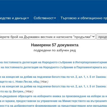
водство и данъци
Собственост
Търговско и облигационно п
Намерени 57 документа
подредени по азбучен ред
ва на постоянната делегация на Народното събрание в Интерпарламентарни
ва на постоянната делегация на Народното събрание в Парламентарната 
 на концесия за добив на подземни богатства по чл. 2, ал. 1, т. 5 от Закон
щето на с. Ново Лески, общ
( Нов )
 на концесия за добив на подземни богатства по чл. 2, ал. 1, т. 5 от Зако
то на гр. Ветрен,
( Нов )
утвърждаване образците на изборните книжа за произвеждане на избори за
а и гаражи, предоставени за управление на Министерството на вътрешнит
йността на доброволните формирования за предотвратяване или овладяван