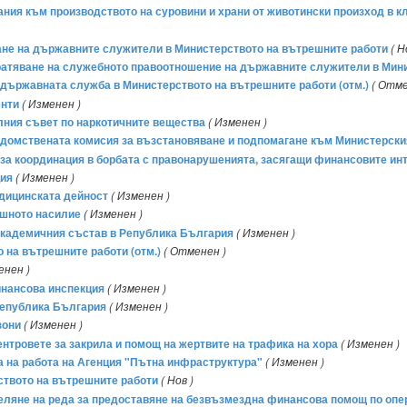
вания към производството на суровини и храни от животински произход в к
аване на държавните служители в Министерството на вътрешните работи
( Н
рекратяване на служебното правоотношение на държавните служители в Ми
на държавната служба в Министерството на вътрешните работи (отм.)
( Отме
енти
( Изменен )
лния съвет по наркотичните вещества
( Изменен )
едомствената комисия за възстановяване и подпомагане към Министерски
 за координация в борбата с правонарушенията, засягащи финансовите ин
ция
( Изменен )
едицинската дейност
( Изменен )
ашното насилие
( Изменен )
 академичния състав в Република България
( Изменен )
 на вътрешните работи (отм.)
( Отменен )
енен )
инансова инспекция
( Изменен )
Република България
( Изменен )
зони
( Изменен )
нтровете за закрила и помощ на жертвите на трафика на хора
( Изменен )
та на работа на Агенция "Пътна инфраструктура"
( Изменен )
ството на вътрешните работи
( Нов )
еделяне на реда за предоставяне на безвъзмездна финансова помощ по оп