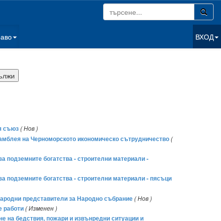
раво
ВХОД
я съюз
( Нов )
асамблея на Черноморското икономическо сътрудничество
(
а за подземните богатства - строителни материали -
на за подземните богатства - строителни материали - пясъци
 народни представители за Народно събрание
( Нов )
е работи
( Изменен )
е на бедствия, пожари и извънредни ситуации и