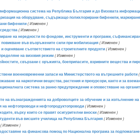
 информационна система на Република България и до Визовата информац
таризация на оборудване, съдържащо полихлорирани бифенили, маркирането
рани бифенили
( Изменен )
 средства
( Изменен )
риране на нередности по фондове, инструменти и програми, съфинансира
от повикване във въоръжените сили при мобилизация
( Изменен )
 и оценяване съответствието на строителните продукти
( Изменен )
определяне на визовия режим
( Изменен )
йностите, свързани с оръжията, боеприпасите, взривните вещества и пиро
мствени военновременни запаси на Министерството на вътрешните работи
жаване на наркотични вещества, растения и прекурсори, както и за взема
ационалната система за ранно предупреждение и оповестяване на органит
те на възнагражденията на доброволците за обучение и за изпълнение на
ия на нефтопроводи и нефтопродуктопроводи
( Изменен )
ходите, върху които се правят осигурителни вноски
( Изменен )
студенти във висшите училища на Република България
( Изменен )
( Изменен )
предоставяне на финансова помощ по Национална програма за подпомагане н