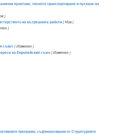
ланични пунктове, тяхното транспортиране и пускане на
ов )
нистерството на вътрешните работи
( Нов )
нен )
я съвет
( Изменен )
тереси на Европейския съюз
( Изменен )
еративните програми, съфинансирани от Структурните