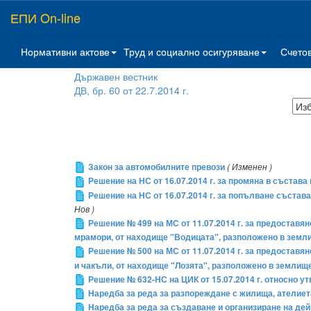
ЕПИ On-line
Нормативни актове
Труд и социално осигуряване
Счето
Държавен вестник
ДВ, бр. 60 от 22.7.2014 г.
Закон за автомобилните превози
( Изменен )
Решение на НС от 16.07.2014 г. за промяна в съста
Решение на НС от 16.07.2014 г. за попълване съста
Нов )
Решение № 499 на МС от 11.07.2014 г. за предоставяне
мрамори, от находище "Водицата", разположено в земли
Решение № 500 на МС от 11.07.2014 г. за предоставяне
и чакъли, от находище "Лозята", разположено в землище
Решение № 632-НС на ЦИК от 15.07.2014 г. относно 
Наредба за реда за разпореждане с жилища, ателиет
Наредба за реда за създаване и организиране на де