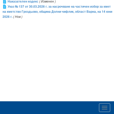
Наказателен кодекс
( Изменен )
Указ № 137 от 30.03.2026 г. за насрочване на частичен избор за кмет
на кметство Гроздьово, община Долни чифлик, област Варна, на 14 юни
2026 г.
( Нов )
Toggl
navig