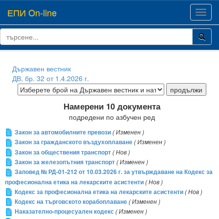
ЕПИ On-line
Toggl
navig
Държавен вестник
ДВ, бр. 32 от 1.4.2026 г.
Намерени 10 документа
подредени по азбучен ред
Закон за автомобилните превози
( Изменен )
Закон за гражданското въздухоплаване
( Изменен )
Закон за обществения транспорт
( Нов )
Закон за железопътния транспорт
( Изменен )
Заповед № РД-01-212 от 10.03.2026 г. за утвърждаване на Кодекс за
професионална етика на лекарските асистенти
( Нов )
Кодекс за професионална етика на лекарските асистенти
( Нов )
Кодекс на търговското корабоплаване
( Изменен )
Наказателно-процесуален кодекс
( Изменен )