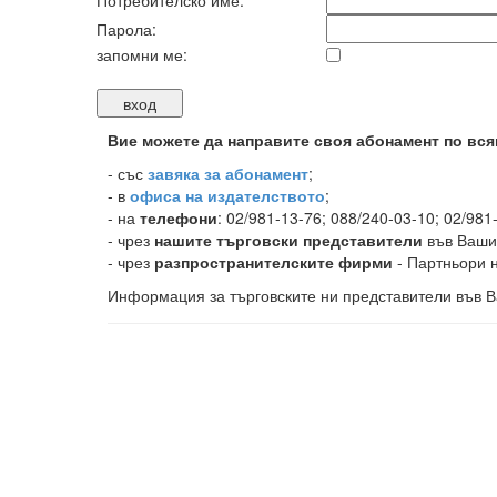
Потребителско име:
Парола:
запомни ме:
Вие можете да направите своя абонамент по вся
-
със
завяка за абонамент
;
- в
офиса на издателството
;
- на
телефони
: 02/981-13-76; 088/240-03-10; 02/981
- чрез
нашите търговски представители
във Ваши
- чрез
разпространителските фирми
- Партньори н
Информация за търговските ни представители във В