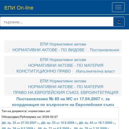
ЕПИ On-line
Toggl
navig
ЕПИ Нормативни актове
НОРМАТИВНИ АКТОВЕ - ПО ВИДОВЕ
Постановления
ЕПИ Нормативни актове
НОРМАТИВНИ АКТОВЕ - ПО МАТЕРИЯ
КОНСТИТУЦИОННО ПРАВО
Изпълнителна власт
ЕПИ Нормативни актове
НОРМАТИВНИ АКТОВЕ - ПО МАТЕРИЯ
ПРАВО НА ЕВРОПЕЙСКИЯ СЪЮЗ. ЕВРОИНТЕГРАЦИЯ
Постановление № 85 на МС от 17.04.2007 г. за
координация по въпросите на Европейския съюз
Тип на документа:
нормативен акт
Обнародван/Публикуван на:
2026-02-27
ДВ, бр. 35 от 27.04.2007 г.
,
ДВ, бр. 53 от 10.6.2008 г.
,
ДВ, бр. 64 от 18.7.2008 г.
,
ДВ, бр. 34 от 8.5.2009 г.
,
ДВ, бр. 71 от 4.9.2009 г.
,
ДВ, бр. 78 от 2.10.2009 г.
,